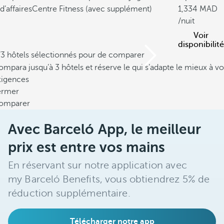
d’affaires
Centre Fitness (avec supplément)
1,334
/nuit
Voir
disponibilité
/3 hôtels sélectionnés pour de comparer
mpara jusqu’à 3 hôtels et réserve le qui s’adapte le mieux à vo
xigences
ermer
omparer
Avec Barceló App, le meilleur
prix est entre vos mains
En réservant sur notre application avec
my Barceló Benefits, vous obtiendrez 5% de
réduction supplémentaire.
Télécharger notre app