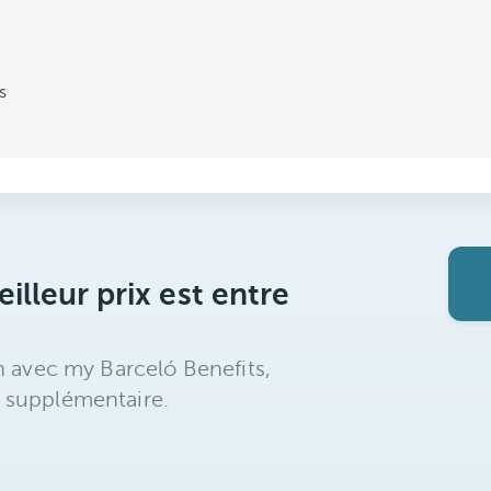
s
illeur prix est entre
n avec my Barceló Benefits,
 supplémentaire.