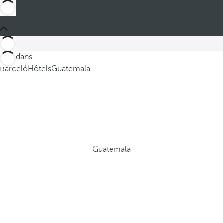
Ces dans
Barceló
Hôtels
Guatemala
Guatemala