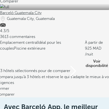
Comparer
Barceló Guatemala City
Guatemala City, Guatemala
4.3/5
3613 commentaires
Emplacement central
Idéal pour les
À partir de
couples
Piscine extérieure
925
/nuit
Voir
disponibilité
/3 hôtels sélectionnés pour de comparer
mpara jusqu’à 3 hôtels et réserve le qui s’adapte le mieux à vo
xigences
ermer
omparer
Avec Barceló App, le meilleur