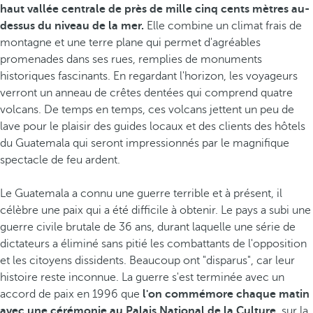
haut vallée centrale de près de mille cinq cents mètres au-
dessus du niveau de la mer.
Elle combine un climat frais de
montagne et une terre plane qui permet d'agréables
promenades dans ses rues, remplies de monuments
historiques fascinants. En regardant l'horizon, les voyageurs
verront un anneau de crêtes dentées qui comprend quatre
volcans. De temps en temps, ces volcans jettent un peu de
lave pour le plaisir des guides locaux et des clients des hôtels
du Guatemala qui seront impressionnés par le magnifique
spectacle de feu ardent.
Le Guatemala a connu une guerre terrible et à présent, il
célèbre une paix qui a été difficile à obtenir. Le pays a subi une
guerre civile brutale de 36 ans, durant laquelle une série de
dictateurs a éliminé sans pitié les combattants de l'opposition
et les citoyens dissidents. Beaucoup ont "disparus", car leur
histoire reste inconnue. La guerre s'est terminée avec un
accord de paix en 1996 que
l'on commémore chaque matin
avec une cérémonie au Palais National de la Culture,
sur la