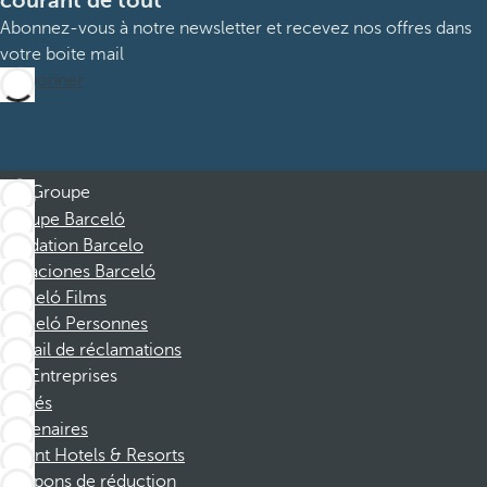
courant de tout
Abonnez-vous à notre newsletter et recevez nos offres dans
votre boite mail
M’abonner
Groupe
Groupe Barceló
Fondation Barcelo
Vacaciones Barceló
Barceló Films
Barceló Personnes
Portail de réclamations
Entreprises
Affiliés
Partenaires
Dorint Hotels & Resorts
Coupons de réduction