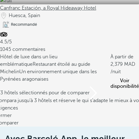
Canfranc Estación, a Royal Hideaway Hotel
Huesca, Spain
Recommandé
4.5/5
1045 commentaires
Hôtel de luxe dans un lieu
À partir de
emblématique
Restaurant étoilé au guide
2,379
Michelin
Un environnement unique dans les
/nuit
Pyrénées aragonaises
Voir
disponibilité
/3 hôtels sélectionnés pour de comparer
mpara jusqu’à 3 hôtels et réserve le qui s’adapte le mieux à vo
xigences
ermer
omparer
Avec Barceló App, le meilleur