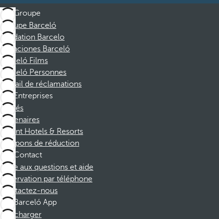
Groupe
Groupe Barceló
Fondation Barcelo
Vacaciones Barceló
Barceló Films
Barceló Personnes
Portail de réclamations
Entreprises
Affiliés
Partenaires
Dorint Hotels & Resorts
Coupons de réduction
Contact
Foire aux questions et aide
Réservation par téléphone
Contactez-nous
Barceló App
Télécharger