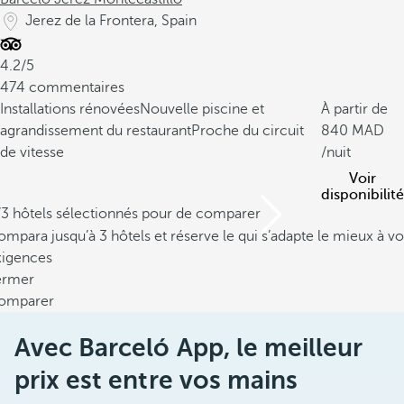
Jerez de la Frontera, Spain
4.2/5
474 commentaires
Installations rénovées
Nouvelle piscine et
À partir de
agrandissement du restaurant
Proche du circuit
840
de vitesse
/nuit
Voir
disponibilité
/3 hôtels sélectionnés pour de comparer
mpara jusqu’à 3 hôtels et réserve le qui s’adapte le mieux à vo
xigences
ermer
omparer
Avec Barceló App, le meilleur
prix est entre vos mains