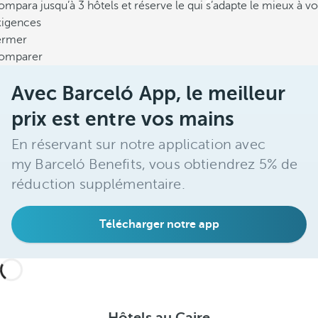
mpara jusqu’à 3 hôtels et réserve le qui s’adapte le mieux à vo
xigences
ermer
omparer
Avec Barceló App, le meilleur
prix est entre vos mains
En réservant sur notre application avec
my Barceló Benefits, vous obtiendrez 5% de
réduction supplémentaire.
Télécharger notre app
Hôtels au Caire