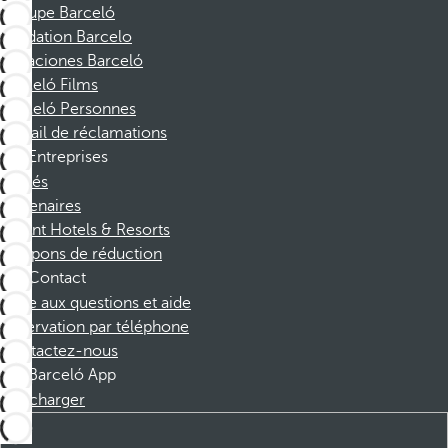
Groupe Barceló
Fondation Barcelo
Vacaciones Barceló
Barceló Films
Barceló Personnes
Portail de réclamations
Entreprises
Affiliés
Partenaires
Dorint Hotels & Resorts
Coupons de réduction
Contact
Foire aux questions et aide
Réservation par téléphone
Contactez-nous
Barceló App
Télécharger