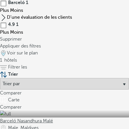
a
Barceló
1
s
Plus
Moins
s
D’une évaluation de les clients
e
4.9
1
m
Plus
Moins
b
Supprimer
l
Appliquer des filtres
é
Voir sur le plan
e
1
hôtels
s
Filtrer les
a
Trier
n
s
m
Comparer
o
Carte
r
Comparer
t
i
Barceló Nasandhura Malé
e
Male, Maldives