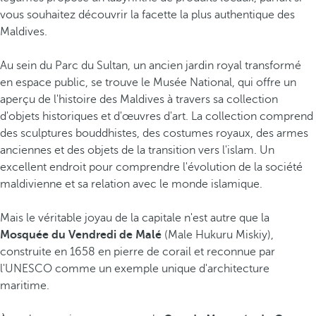
u
vous souhaitez découvrir la facette la plus authentique des
s
Maldives.
s
i
Au sein du Parc du Sultan, un ancien jardin royal transformé
n
en espace public, se trouve le Musée National, qui offre un
g
aperçu de l'histoire des Maldives à travers sa collection
u
d'objets historiques et d'œuvres d'art. La collection comprend
l
des sculptures bouddhistes, des costumes royaux, des armes
i
anciennes et des objets de la transition vers l'islam. Un
e
excellent endroit pour comprendre l'évolution de la société
r
maldivienne et sa relation avec le monde islamique.
s
d
Mais le véritable joyau de la capitale n'est autre que la
e
Mosquée du Vendredi de Malé
(Male Hukuru Miskiy),
l
construite en 1658 en pierre de corail et reconnue par
'
l'UNESCO comme un exemple unique d'architecture
o
maritime.
c
é