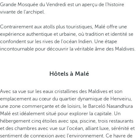
r
Grande Mosquée du Vendredi est un aperçu de l'histoire
c
vivante de l'archipel.
h
i
Contrairement aux atolls plus touristiques, Malé offre une
t
expérience authentique et urbaine, où tradition et identité se
e
confondent sur les rives de l'océan Indien. Une étape
c
incontournable pour découvrir la véritable âme des Maldives.
t
u
r
Hôtels à Malé
a
l
t
Avec sa vue sur les eaux cristallines des Maldives et son
r
emplacement au cœur du quartier dynamique de Henveiru,
a
une zone commerçante et de loisirs, le Barceló Nasandhura
d
Malé est idéalement situé pour explorer la capitale. Un
i
hébergement cinq étoiles avec spa, piscine, trois restaurants
t
et des chambres avec vue sur l'océan, alliant luxe, sérénité et
i
sentiment de connexion avec l'environnement. Ce havre de