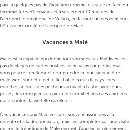
o
paix, à quelques pas de l'agitation urbaine, est situé en face du
n
terminal ferry d'Henveiru et à seulement 10 minutes de
n
l'aéroport international de Velana, en faisant l'un des meilleurs
e
hôtels à proximité de l'aéroport de Malé.
l
d
Vacances à Malé
e
s
Malé est la capitale qui donne tout son sens aux Maldives. Ici,
M
pas de plages de cartes postales ni de villas sur pilotis, mais
a
vous pourrez réellement comprendre ce que signifie être
l
maldivien. Sur cette petite île, bat le cœur du pays : des
d
marchés animés, des pêcheurs arrivant à l'aube avec leurs
i
prises, des mosquées en pierre de corail et des rues animées
v
qui racontent la vie telle qu'elle est.
e
s
Des vacances aux Maldives sont souvent associées à la
e
détente et à la déconnexion, mais les compléter par une visite
t
de la ville frénétique de Malé permet d'apprécier pleinement
l