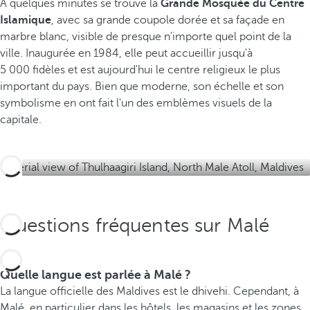
À quelques minutes se trouve la
Grande Mosquée du Centre
a
Islamique
, avec sa grande coupole dorée et sa façade en
n
marbre blanc, visible de presque n'importe quel point de la
I
ville. Inaugurée en 1984, elle peut accueillir jusqu'à
n
5 000 fidèles et est aujourd'hui le centre religieux le plus
d
important du pays. Bien que moderne, son échelle et son
i
symbolisme en ont fait l'un des emblèmes visuels de la
e
capitale.
n
.
Questions fréquentes sur Malé
Quelle langue est parlée à Malé ?
La langue officielle des Maldives est le dhivehi. Cependant, à
Malé, en particulier dans les hôtels, les magasins et les zones