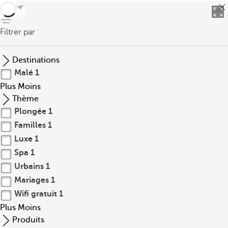
retour
b
o
Filtrer par
i
s
e
Destinations
t
Malé
1
u
Plus
Moins
n
Thème
e
Plongée
1
s
Familles
1
t
Luxe
1
r
Spa
1
u
Urbains
1
c
Mariages
1
t
u
Wifi gratuit
1
r
Plus
Moins
e
Produits