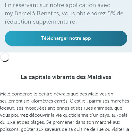
En réservant sur notre application avec
e
m
my Barceló Benefits, vous obtiendrez 5% de
p
réduction supplémentaire.
l
e
Télécharger notre app
d
u
p
a
t
r
La capitale vibrante des Maldives
i
m
Malé condense le centre névralgique des Maldives en
o
seulement six kilomètres carrés. C'est ici, parmi ses marchés
i
locaux, ses mosquées anciennes et ses rues animées, que
n
vous pourrez découvrir la vie quotidienne d'un pays, au-delà
e
du luxe et des plages. Se promener dans son marché aux
a
poissons, goûter aux saveurs de sa cuisine de rue ou visiter la