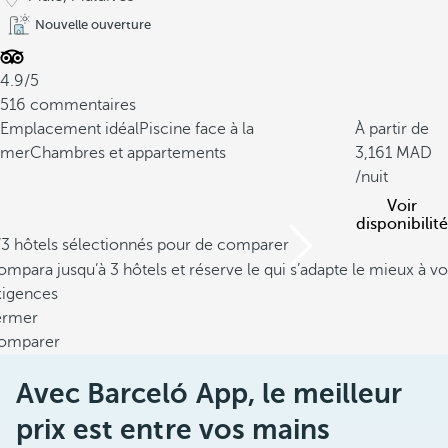
r
Nouvelle ouverture
.
C
4.9/5
'
516 commentaires
e
Emplacement idéal
Piscine face à la
À partir de
s
mer
Chambres et appartements
3,161
t
/nuit
l
e
Voir
disponibilité
m
/3 hôtels sélectionnés pour de comparer
e
mpara jusqu’à 3 hôtels et réserve le qui s’adapte le mieux à vo
i
xigences
l
ermer
l
omparer
e
u
Avec Barceló App, le meilleur
r
e
prix est entre vos mains
x