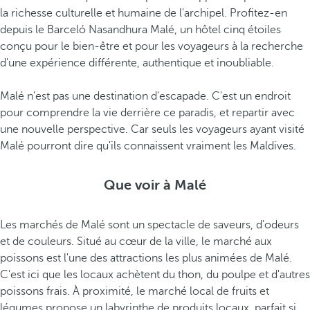
la richesse culturelle et humaine de l'archipel. Profitez-en
'
depuis le Barceló Nasandhura Malé, un hôtel cinq étoiles
u
conçu pour le bien-être et pour les voyageurs à la recherche
n
d'une expérience différente, authentique et inoubliable.
d
e
Malé n'est pas une destination d'escapade. C'est un endroit
s
pour comprendre la vie derrière ce paradis, et repartir avec
t
une nouvelle perspective. Car seuls les voyageurs ayant visité
e
Malé pourront dire qu'ils connaissent vraiment les Maldives.
m
p
l
Que voir à Malé
e
s
Les marchés de Malé sont un spectacle de saveurs, d'odeurs
l
et de couleurs. Situé au cœur de la ville, le marché aux
e
poissons est l'une des attractions les plus animées de Malé.
s
C'est ici que les locaux achètent du thon, du poulpe et d'autres
p
poissons frais. À proximité, le marché local de fruits et
l
légumes propose un labyrinthe de produits locaux, parfait si