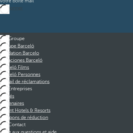
votre boite mail
M’abonner
Groupe
Groupe Barceló
Fondation Barcelo
Vacaciones Barceló
Barceló Films
Barceló Personnes
Portail de réclamations
Entreprises
Affiliés
Partenaires
Dorint Hotels & Resorts
Coupons de réduction
Contact
Foire aux questions et aide