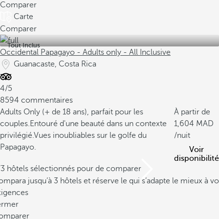
Comparer
Carte
Comparer
Tout Inclus
Occidental Papagayo - Adults only - All Inclusive
Guanacaste, Costa Rica
4/5
8594 commentaires
Adults Only (+ de 18 ans), parfait pour les
À partir de
couples.
Entouré d'une beauté dans un contexte
1,604
privilégié.
Vues inoubliables sur le golfe du
/nuit
Papagayo.
Voir
disponibilité
/3 hôtels sélectionnés pour de comparer
mpara jusqu’à 3 hôtels et réserve le qui s’adapte le mieux à vo
xigences
ermer
omparer