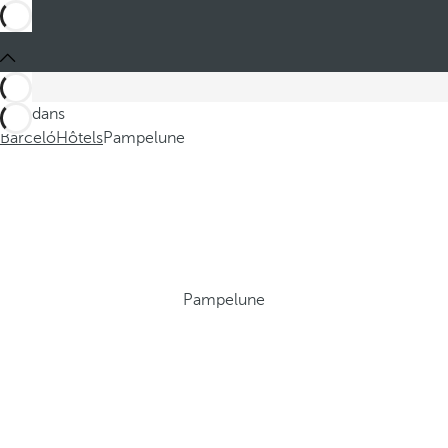
Ces dans
Barceló
Hôtels
Pampelune
Pampelune