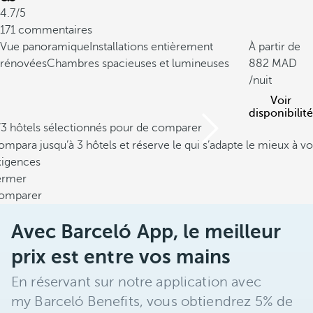
4.7/5
171 commentaires
Vue panoramique
Installations entièrement
À partir de
rénovées
Chambres spacieuses et lumineuses
882
/nuit
Voir
disponibilité
/3 hôtels sélectionnés pour de comparer
mpara jusqu’à 3 hôtels et réserve le qui s’adapte le mieux à vo
xigences
ermer
omparer
Avec Barceló App, le meilleur
prix est entre vos mains
En réservant sur notre application avec
my Barceló Benefits, vous obtiendrez 5% de