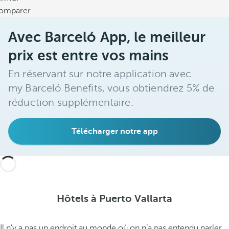
omparer
Avec Barceló App, le meilleur
prix est entre vos mains
En réservant sur notre application avec
my Barceló Benefits, vous obtiendrez 5% de
réduction supplémentaire.
Télécharger notre app
Hôtels à Puerto Vallarta
Il n’y a pas un endroit au monde où on n’a pas entendu parler