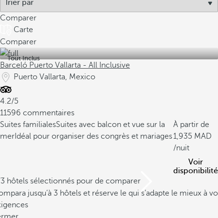
Comparer
Carte
Comparer
Tout Inclus
Barceló Puerto Vallarta - All Inclusive
Puerto Vallarta, Mexico
4.2/5
11596 commentaires
Suites familiales
Suites avec balcon et vue sur la
À partir de
mer
Idéal pour organiser des congrès et mariages
1,935
/nuit
Voir
disponibilité
/3 hôtels sélectionnés pour de comparer
mpara jusqu’à 3 hôtels et réserve le qui s’adapte le mieux à vo
xigences
ermer