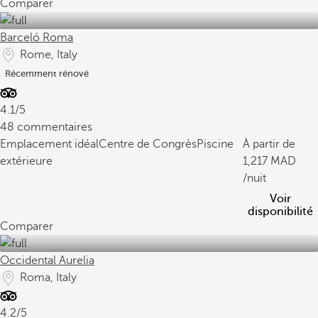
Comparer
Barceló Roma
Rome, Italy
Récemment rénové
4.1/5
48 commentaires
Emplacement idéal
Centre de Congrès
Piscine
À partir de
extérieure
1,217
/nuit
Voir
disponibilité
Comparer
Occidental Aurelia
Roma, Italy
4.2/5