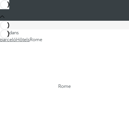
Ces dans
Barceló
Hôtels
Rome
Rome