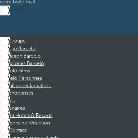
votre boite mail
M’abonner
Groupe
Groupe Barceló
Fondation Barcelo
Vacaciones Barceló
Barceló Films
Barceló Personnes
Portail de réclamations
Entreprises
Affiliés
Partenaires
Dorint Hotels & Resorts
Coupons de réduction
Contact