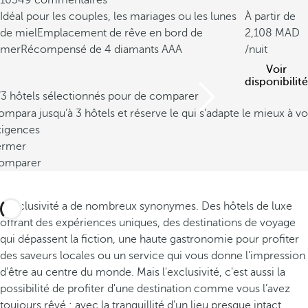
10549 commentaires
Idéal pour les couples, les mariages ou les lunes
À partir de
de miel
Emplacement de rêve en bord de
2,108
mer
Récompensé de 4 diamants AAA
/nuit
Voir
disponibilité
/3 hôtels sélectionnés pour de comparer
mpara jusqu’à 3 hôtels et réserve le qui s’adapte le mieux à vo
xigences
ermer
omparer
L'exclusivité a de nombreux synonymes. Des hôtels de luxe
offrant des expériences uniques, des destinations de voyage
qui dépassent la fiction, une haute gastronomie pour profiter
des saveurs locales ou un service qui vous donne l'impression
d'être au centre du monde. Mais l'exclusivité, c'est aussi la
possibilité de profiter d'une destination comme vous l’avez
toujours rêvé : avec la tranquillité d'un lieu presque intact,