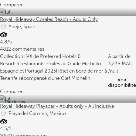
Comparer
Royal Hideaway Corales Beach - Adults Only
Adeje, Spain
4.8/5
4812 commentaires
Collection LVX de Preferred Hotels &
À partir de
Resorts
3 restaurants étoilés au Guide Michelin
3,238
Espagne et Portugal 2023
Hôtel en bord de mer à
/nuit
Tenerife récompensé d'une Clef Michelin
Voir
disponibilité
Comparer
Tout Inclus
Royal Hideaway Playacar - Adults only - All Inclusive
Playa del Carmen, Mexico
4.5/5