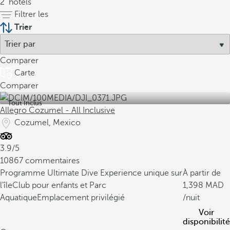
2
hôtels
Filtrer les
Trier
Comparer
Carte
Comparer
Tout Inclus
Allegro Cozumel - All Inclusive
Cozumel, Mexico
3.9/5
10867 commentaires
Programme Ultimate Dive Experience unique sur
À partir de
l'île
Club pour enfants et Parc
1,398
Aquatique
Emplacement privilégié
/nuit
Voir
disponibilité