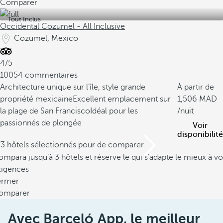
Comparer
Tout Inclus
Occidental Cozumel - All Inclusive
Cozumel, Mexico
4/5
10054 commentaires
Architecture unique sur l’île, style grande
À partir de
propriété mexicaine
Excellent emplacement sur
1,506
la plage de San Francisco
Idéal pour les
/nuit
passionnés de plongée
Voir
disponibilité
/3 hôtels sélectionnés pour de comparer
mpara jusqu’à 3 hôtels et réserve le qui s’adapte le mieux à vo
xigences
ermer
omparer
Avec Barceló App, le meilleur