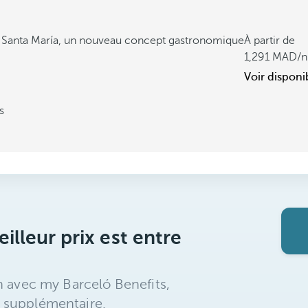
 Santa María, un nouveau concept gastronomique
À partir de
1,291
/n
Voir disponib
s
illeur prix est entre
n avec my Barceló Benefits,
 supplémentaire.