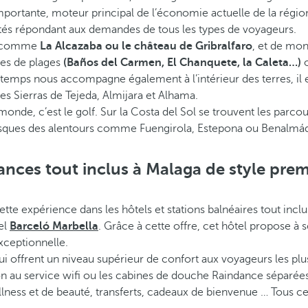
importante, moteur principal de l’économie actuelle de la région,
ivités répondant aux demandes de tous les types de voyageurs.
s, comme
La Alcazaba ou le château de Gribralfaro
, et de mon
ces de plages
(Baños del Carmen, El Chanquete, la Caleta…)
o
 temps nous accompagne également à l’intérieur des terres, il e
s Sierras de Tejeda, Almijara et Alhama.
monde, c’est le golf. Sur la Costa del Sol se trouvent les parcou
oresques des alentours comme Fuengirola, Estepona ou Benalmá
ances tout inclus à Malaga de style pre
ette expérience dans les hôtels et stations balnéaires tout incl
el
Barceló Marbella
. Grâce à cette offre, cet hôtel propose à 
xceptionnelle.
 offrent un niveau supérieur de confort aux voyageurs les plus
on au service wifi ou les cabines de douche Raindance séparée
 wellness et de beauté, transferts, cadeaux de bienvenue … Tous 