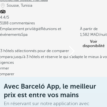
Sousse, Tunisia
4.4/5
5188 commentaires
Emplacement privilégié
Réunions et
À partir de
événements
Spa
1,582
/nuit
Voir
disponibilité
/3 hôtels sélectionnés pour de comparer
mpara jusqu’à 3 hôtels et réserve le qui s’adapte le mieux à vo
xigences
ermer
omparer
Avec Barceló App, le meilleur
prix est entre vos mains
En réservant sur notre application avec