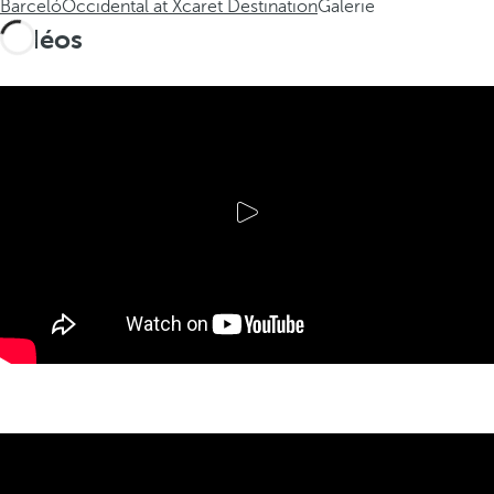
Barceló
Occidental at Xcaret Destination
Galerie
Vidéos