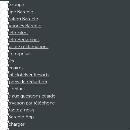
Groupe
Groupe Barceló
Fondation Barcelo
Vacaciones Barceló
Barceló Films
Barceló Personnes
Portail de réclamations
Entreprises
Affiliés
Partenaires
Dorint Hotels & Resorts
Coupons de réduction
Contact
Foire aux questions et aide
Réservation par téléphone
Contactez-nous
Barceló App
Télécharger