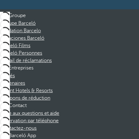
Groupe
Groupe Barceló
Fondation Barcelo
Vacaciones Barceló
Barceló Films
Barceló Personnes
Portail de réclamations
Entreprises
Affiliés
Partenaires
Dorint Hotels & Resorts
Coupons de réduction
Contact
Foire aux questions et aide
Réservation par téléphone
Contactez-nous
Barceló App