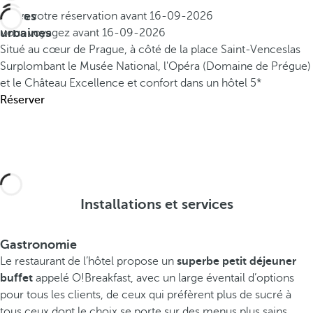
Offres
Faites votre réservation avant
16-09-2026
urbaines
Vous voyagez avant
16-09-2026
Situé au cœur de Prague, à côté de la place Saint-Venceslas
Surplombant le Musée National, l'Opéra (Domaine de Prégue)
et le Château
Excellence et confort dans un hôtel 5*
Réserver
Installations et services
Gastronomie
Le restaurant de l’hôtel propose un
superbe petit déjeuner
buffet
appelé O!Breakfast, avec un large éventail d’options
pour tous les clients, de ceux qui préfèrent plus de sucré à
tous ceux dont le choix se porte sur des menus plus sains