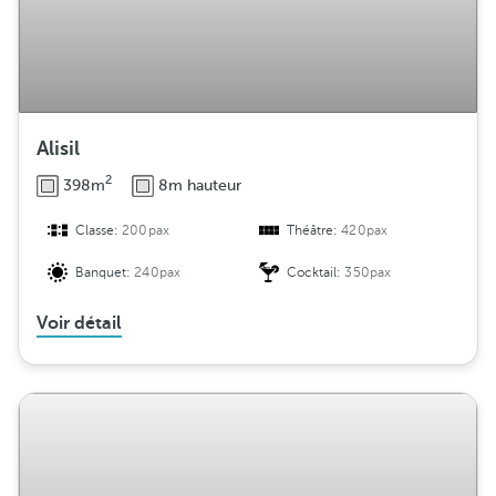
i
o
n
Alisil
2
398m
8m hauteur
Classe:
200pax
Théâtre:
420pax
Banquet:
240pax
Cocktail:
350pax
Voir détail