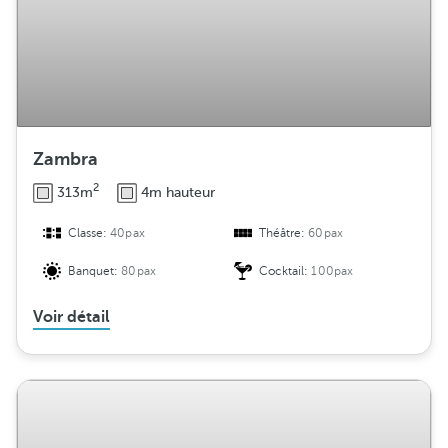
Zambra
2
313m
4m hauteur
Classe:
40pax
Théâtre:
60pax
Banquet:
80pax
Cocktail:
100pax
Voir détail