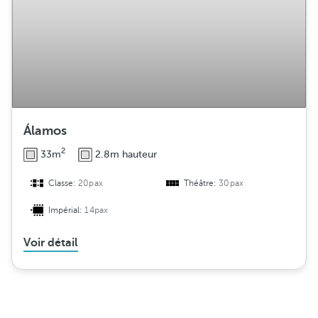
Álamos
2
33m
2.8m hauteur
Classe:
20pax
Théâtre:
30pax
Impérial:
14pax
Voir détail