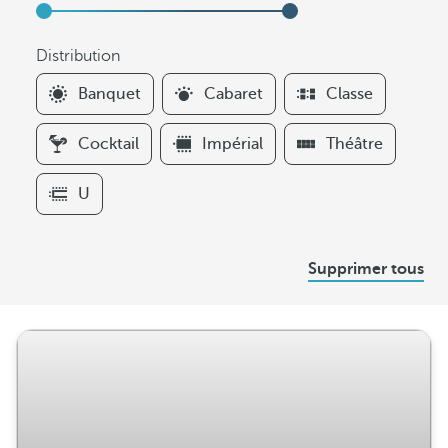
Distribution
F
Banquet
Cabaret
Classe
i
l
Cocktail
Impérial
Théâtre
t
e
U
r
s
D
Supprimer tous
i
s
t
r
i
b
u
t