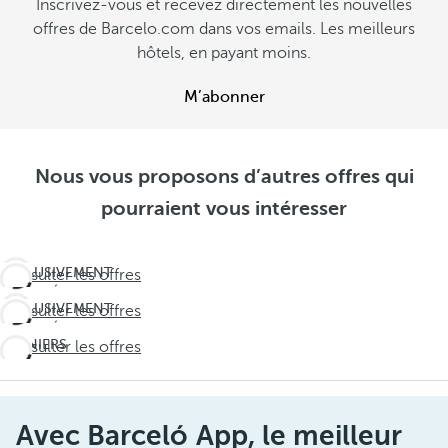
Inscrivez-vous et recevez directement les nouvelles
offres de Barcelo.com dans vos emails. Les meilleurs
hôtels, en payant moins.
M’abonner
Nous vous proposons d’autres offres qui
pourraient vous intéresser
EXCLUSIVEMENT
Consulter les offres
RÉSERVÉ AUX
EXCLUSIVEMENT
Consulter les offres
RÉSIDENTS DU
RÉSERVÉ AUX
MAROC
DERNIERS
Consulter les offres
RÉSIDENTS DU
Des
JOURS !
MAROC
escapades
Ne
Des
de rêve plus
laissez
escapades
Avec Barceló App, le meilleur
proches que
pas l'été
de rêve plus