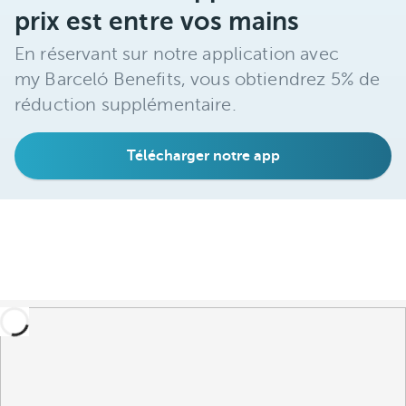
vous ne
vous
prix est entre vos mains
proches que
l'imaginez
échapper
vous ne
En réservant sur notre application avec
l'imaginez
my Barceló Benefits, vous obtiendrez 5% de
réduction supplémentaire.
Télécharger notre app