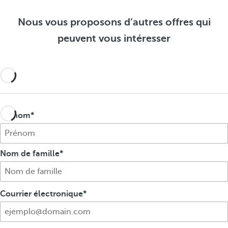
o
f
o
f
f
f
Nous vous proposons d’autres offres qui
f
r
f
peuvent vous intéresser
r
e
r
e
s
e
s
s
Prénom
Nom de famille
Courrier électronique