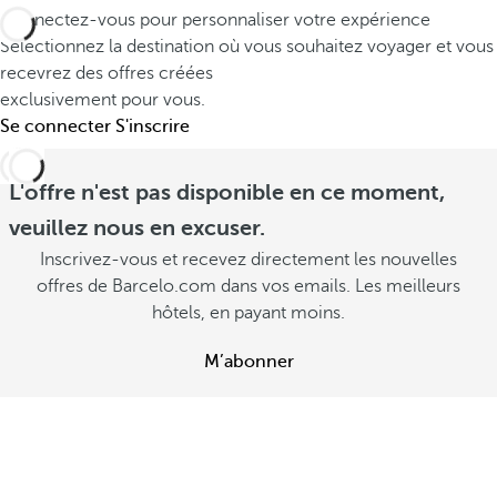
e
g
Connectez-vous pour personnaliser votre expérience
a
c
i
Sélectionnez la destination où vous souhaitez voyager et vous
p
v
recevrez des offres créées
n
p
exclusivement pour vous.
o
e
e
Se connecter
S'inscrire
u
z
r
s
C
C
L'offre n'est pas disponible en ce moment,
o
C
o
n
o
veuillez nous en excuser.
n
s
n
Inscrivez-vous et recevez directement les nouvelles
s
u
s
offres de Barcelo.com dans vos emails. Les meilleurs
u
l
u
hôtels, en payant moins.
l
t
l
t
e
t
M’abonner
e
r
e
r
l
r
l
e
l
e
s
e
s
o
s