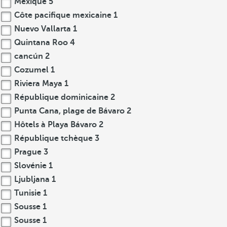
Mexique
5
Côte pacifique mexicaine
1
Nuevo Vallarta
1
Quintana Roo
4
cancún
2
Cozumel
1
Riviera Maya
1
République dominicaine
2
Punta Cana, plage de Bávaro
2
Hôtels à Playa Bávaro
2
République tchèque
3
Prague
3
Slovénie
1
Ljubljana
1
Tunisie
1
Sousse
1
Sousse
1