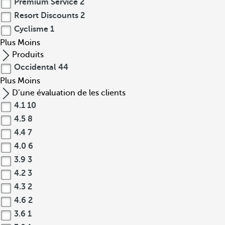
Premium Service
2
Resort Discounts
2
Cyclisme
1
Plus
Moins
Produits
Occidental
44
Plus
Moins
D’une évaluation de les clients
4.1
10
4.5
8
4.4
7
4.0
6
3.9
3
4.2
3
4.3
2
4.6
2
3.6
1