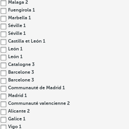
Malaga
2
Fuengirola
1
Marbella
1
Séville
1
Séville
1
Castilla et León
1
León
1
León
1
Catalogne
3
Barcelone
3
Barcelone
3
Communauté de Madrid
1
Madrid
1
Communauté valencienne
2
Alicante
2
Galice
1
Vigo
1