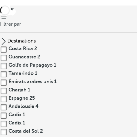
retour
Filtrer par
Destinations
Costa Rica
2
Guanacaste
2
Golfe de Papagayo
1
Tamarindo
1
Émirats arabes unis
1
Charjah
1
Espagne
25
Andalousie
4
Cadix
1
Cadix
1
Costa del Sol
2