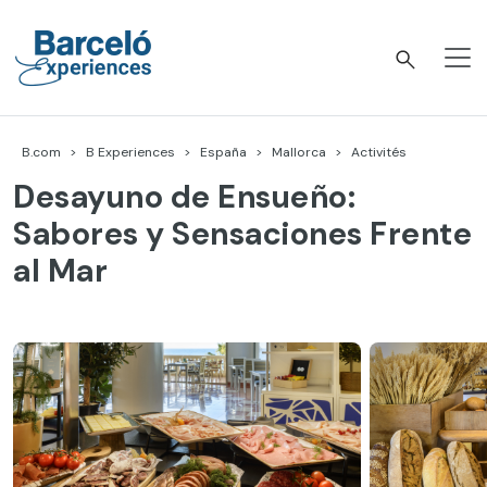
Accéder
au
contenu
Barceló Experiences
B.com
B Experiences
España
Mallorca
Activités
Desayuno de Ensueño:
Sabores y Sensaciones Frente
al Mar