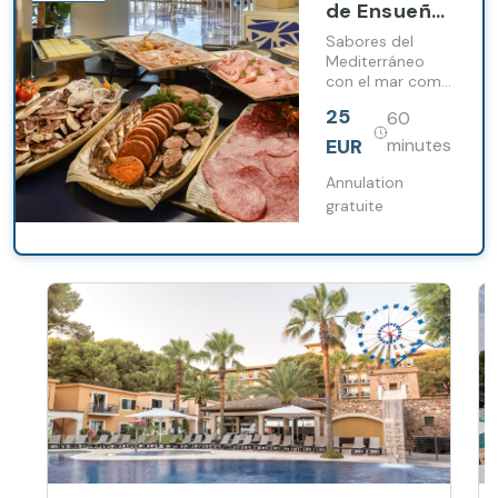
de Ensueño:
Sabores y
Sabores del
Sensaciones
Mediterráneo
con el mar como
Frente al
telón de fondo
Mar
25
60
EUR
minutes
Annulation
gratuite