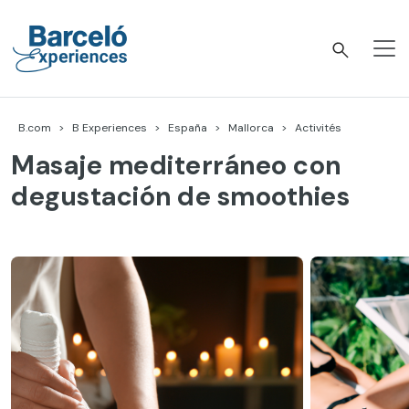
Accéder
au
contenu
Barceló Experiences
B.com
B Experiences
España
Mallorca
Activités
Masaje mediterráneo con
degustación de smoothies