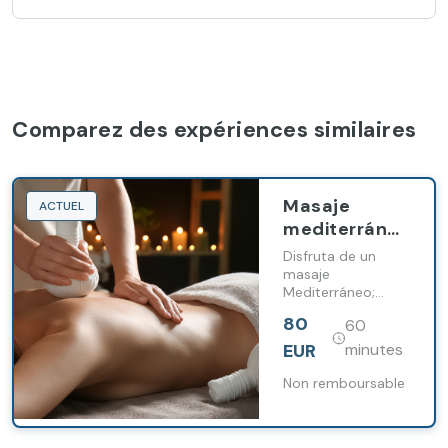
Comparez des expériences similaires
Masaje
ACTUEL
mediterráneo
con
Disfruta de un
degustación
masaje
Mediterráneo;
de smoothies
Lento y suave,
80
60
vigoroso y
tonificante,
EUR
minutes
personalícelo en
función de sus
Non remboursable
preferencias