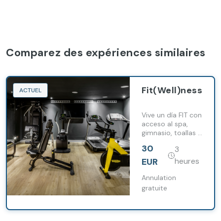
Comparez des expériences similaires
Fit(Well)ness
ACTUEL
Vive un día FIT con
acceso al spa,
gimnasio, toallas y
agua para
30
3
mantener tu
bienestar.
EUR
heures
Annulation
gratuite