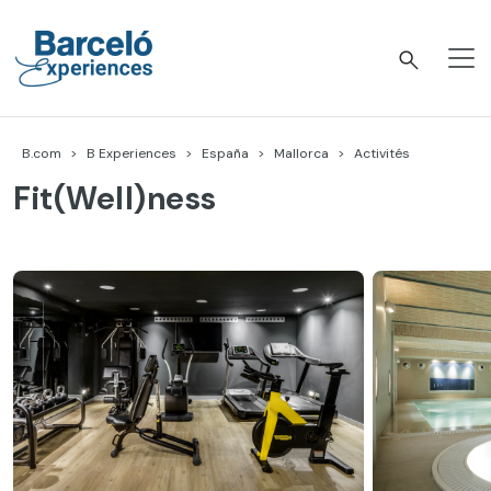
Accéder
au
contenu
Barceló Experiences
B.com
B Experiences
España
Mallorca
Activités
Fit(Well)ness