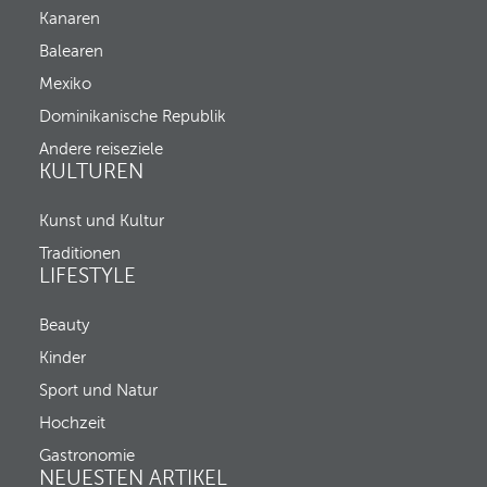
e
h
Kanaren
p
,
o
C
Balearen
p
h
u
Mexiko
e
p
c
Dominikanische Republik
a
k
n
-
Andere reiseziele
d
i
KULTUREN
m
n
o
u
v
Kunst und Kultur
n
e
d
Traditionen
s
C
LIFESTYLE
f
h
o
e
c
c
Beauty
u
k
s
Kinder
-
t
o
Sport und Natur
o
u
t
t
Hochzeit
h
a
e
Gastronomie
u
f
NEUESTEN ARTIKEL
s