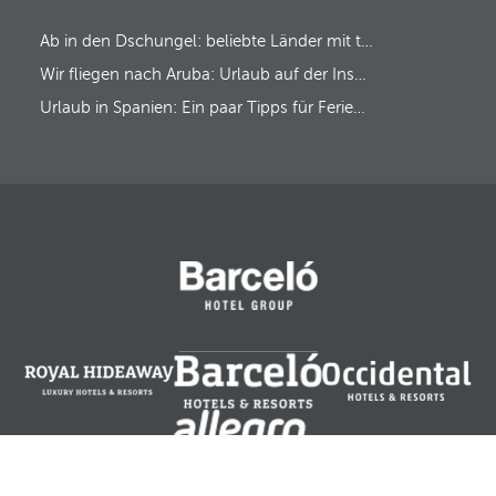
i
r
Ab in den Dschungel: beliebte Länder mit tropischem Regenwald
s
t
Wir fliegen nach Aruba: Urlaub auf der Insel des Glücks!
o
p
Urlaub in Spanien: Ein paar Tipps für Ferien ‘Made in Spain’
t
i
o
n
.
A
f
t
e
r
e
n
t
e
r
i
n
g
t