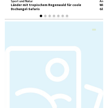
Sport und Natur
Ander
Länder mit tropischem Regenwald für coole
Wir f
Dschungel-Safaris
Glück