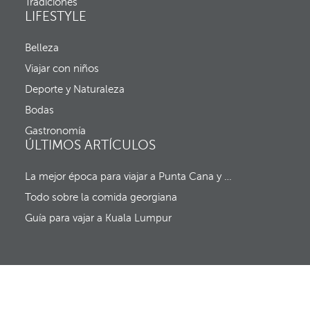
Tradiciones
e
a
LIFESTYLE
n
d
t
a
a
y
Belleza
n
f
a
Viajar con niños
e
e
c
Deporte y Naturaleza
m
h
e
a
Bodas
r
d
g
Gastronomía
e
e
ÚLTIMOS ARTÍCULOS
s
n
a
t
l
La mejor época para viajar a Punta Cana y al resto del Caribe (sin huracanes)
e
i
y
d
Todo sobre la comida georgiana
e
a
l
Guía para vajar a Kuala Lumpur
f
o
c
o
s
e
m