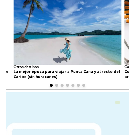
Otros destinos
Gastr
 que
La mejor época para viajar a Punta Cana y al resto del
Comid
Caribe (sin huracanes)
arra