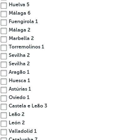
Huelva
5
Málaga
6
Fuengirola
1
Málaga
2
Marbella
2
Torremolinos
1
Sevilha
2
Sevilha
2
Aragão
1
Huesca
1
Astúrias
1
Oviedo
1
Castela e Leão
3
Leão
2
León
2
Valladolid
1
Catalunha
7