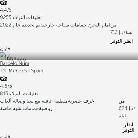
4.4/5
9255 تعليقات النزلاء
من
امام البحر
7 حمامات سباحة خارجية
تم تجديده عام 2022
/ليلة
713
انظر التوفر
قارن
الإقامة الكاملة
Barceló Nura
Menorca, Spain
4.6/5
813 تعليقات النزلاء
من
غرف حصرية
منطقة عافية مع سبا وصالة ألعاب
/
624
رياضية
حمامات شبه خاصة
ليلة
انظر
التوفر
قارن