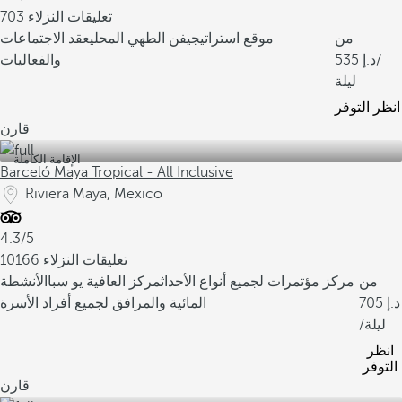
703 تعليقات النزلاء
من
موقع استراتيجي
فن الطهي المحلي
عقد الاجتماعات
/
535
والفعاليات
ليلة
انظر التوفر
قارن
الإقامة الكاملة
Barceló Maya Tropical - All Inclusive
Riviera Maya, Mexico
4.3/5
10166 تعليقات النزلاء
من
مركز مؤتمرات لجميع أنواع الأحداث
مركز العافية يو سبا
الأنشطة
705
المائية والمرافق لجميع أفراد الأسرة
/ليلة
انظر
التوفر
قارن