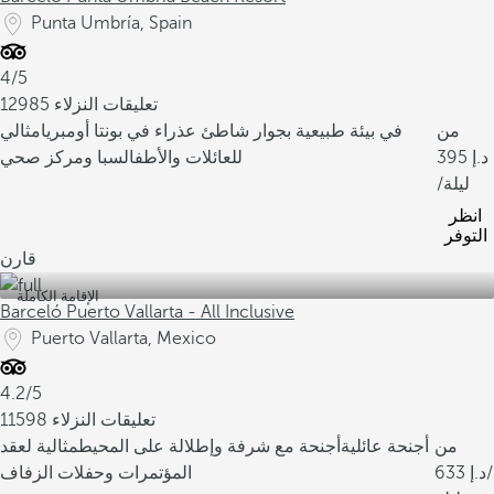
Punta Umbría, Spain
4/5
12985 تعليقات النزلاء
من
في بيئة طبيعية بجوار شاطئ عذراء في بونتا أومبريا
مثالي
395
للعائلات والأطفال
سبا ومركز صحي
/ليلة
انظر
التوفر
قارن
الإقامة الكاملة
Barceló Puerto Vallarta - All Inclusive
Puerto Vallarta, Mexico
4.2/5
11598 تعليقات النزلاء
من
أجنحة عائلية
أجنحة مع شرفة وإطلالة على المحيط
مثالية لعقد
/
633
المؤتمرات وحفلات الزفاف