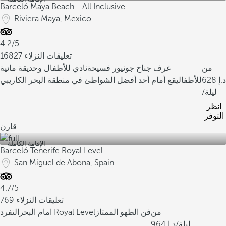
Barceló Maya Beach - All Inclusive
Riviera Maya, Mexico
4.2/5
16827 تعليقات النزلاء
من
غرف جناح جونيور فسيحة
نادي للأطفال وحديقة مائية
628
للأطفال
يقع أمام أحد أفضل الشواطئ في منطقة البحر الكاريبي
/ليلة
انظر
التوفر
قارن
الإقامة الكاملة
Barceló Tenerife Royal Level
San Miguel de Abona, Spain
4.7/5
769 تعليقات النزلاء
من
فن الطهو الممتاز
التفرد Royal Level
امام البحر
/ليلة
964