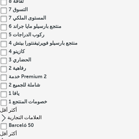
ثقافة
8
التسوق
7
المستوى الملكي
7
منتجع بارسيلو مايا جراند
6
ركوب الدراجات
5
منتجع بارسيلو فويرتيفنتورا بيتش
4
كازينو
4
الحضاري
3
رفاهية
2
2
خدمة Premium
شاملة للجميع
2
يافا
1
خصومات المنتجع
1
أكثر
أقل
العلامات التجارية
Barceló
50
أكثر
أقل