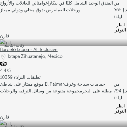
من
الفندق الوحيد الشامل كليًا في نيكاراغوا
مثالي للعائلات والأزواج
565
ورحلات العمل
عرض تذوق محلي ودولي ممتاز
/ليلة
انظر
التوفر
قارن
الإقامة الكاملة
Barceló Ixtapa - All Inclusive
Ixtapa Zihuatanejo, Mexico
4.4/5
10359 تعليقات النزلاء
من
حمامات سباحة وغرف
موقع ممتاز على شاطئ El Palmar
794
مطلة على البحر
مجموعة متنوعة من وسائل الترفيه والرحلات
/ليلة
انظر
التوفر
قارن
الإقامة الكاملة