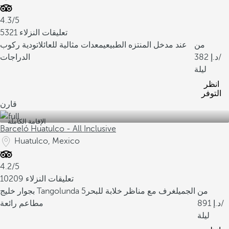
4.3/5
5321 تعليقات النزلاء
من
عند مدخل المنتزه الطبيعي
معدات مثالية للعائلات
ودية ركوب
/
382
الدراجات
ليلة
انظر
التوفر
قارن
الإقامة الكاملة
Barceló Huatulco - All Inclusive
Huatulco, Mexico
4.2/5
10209 تعليقات النزلاء
من
بجوار خليج Tangolunda الجميل
غرف مع مناظر خلابة للبحر
5
/
891
مطاعم رائعة
ليلة