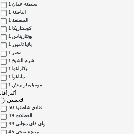
سلطنة عمان
1
الباطنة
1
المصنعة
1
كوستاريكا
1
بونتاريناس
1
بلايا تامبور
1
مصر
1
شرم الشيخ
1
نيكاراغوا
1
ماناغوا
1
مونتيليمار بيتش
1
أكثر
أقل
التخصص
فنادق شاطئية
50
العطلات
49
واى فاى مجانى
49
منتجع صحي
45