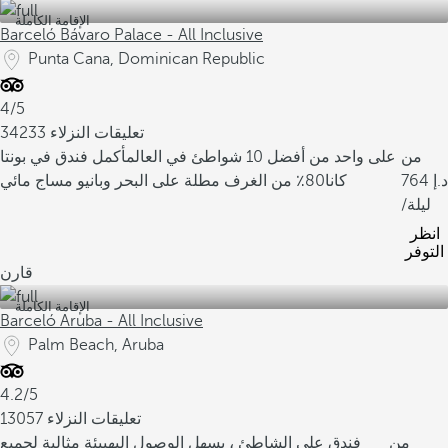
الإقامة الكاملة
Barceló Bávaro Palace - All Inclusive
Punta Cana, Dominican Republic
4/5
34233 تعليقات النزلاء
من
على واحد من أفضل 10 شواطئ في العالم
أكمل فندق في بونتا
764
كانا
80٪ من الغرف مطلة على البحر وبانيو مساج مائي
/ليلة
انظر
التوفر
قارن
الإقامة الكاملة
Barceló Aruba - All Inclusive
Palm Beach, Aruba
4.2/5
13057 تعليقات النزلاء
من
فندق على الشاطئ ، يسهل الوصول إليه
بيئة مثالية لجميع