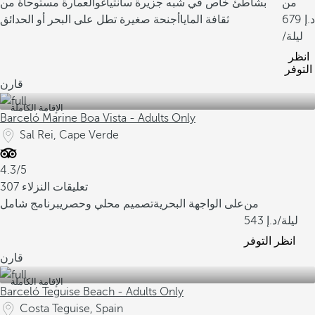
من
بشاطئ خاص في شبه جزيرة سانتياغو
العمارة مستوحاة من
679
ثقافة المايا
أجنحة صغيرة تطل على البحر أو الحدائق
/ليلة
انظر
التوفر
قارن
الإقامة الكاملة
Barceló Marine Boa Vista - Adults Only
Sal Rei, Cape Verde
4.3/5
307 تعليقات النزلاء
من
على الواجهة البحرية
تصميم محلي وحصري
برنامج شامل
/ليلة
543
انظر التوفر
قارن
الإقامة الكاملة
Barceló Teguise Beach - Adults Only
Costa Teguise, Spain