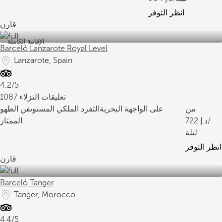
انظر التوفر
قارن
الإقامة الكاملة
Barceló Lanzarote Royal Level
Lanzarote, Spain
4.2/5
1087 تعليقات النزلاء
من
على الواجهة البحرية
التفرد الملكي المستوى
فن الطهو
/
722
الممتاز
ليلة
انظر التوفر
قارن
Barceló Tanger
Tanger, Morocco
4.4/5