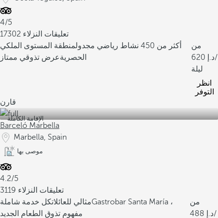
4/5
17302 تعليقات النزلاء
من
أكثر من 450 نشاط رياضي مجدول
منطقة المستوى الملكي
/
620
الحصرية
عرض تذوقي ممتاز
ليلة
انظر
التوفر
قارن
الإقامة الكاملة
Barceló Marbella
Marbella, Spain
موصى بها
4.2/5
3119 تعليقات النزلاء
من
Gastrobar Santa María ،
مثالي للعائلات
كل خدمة شاملة
/
488
مفهوم تذوق الطعام الجديد