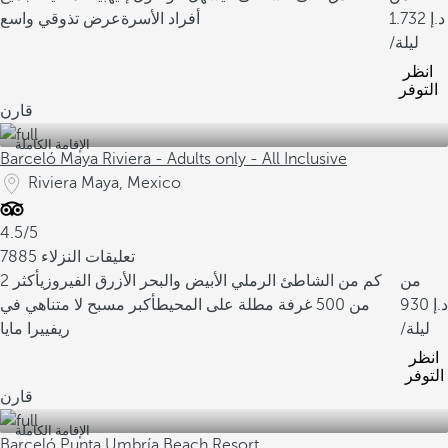
1.732
أفراد الأسرة
عرض تذوقي واسع
/ليلة
انظر
التوفر
قارن
الإقامة الكاملة
Barceló Maya Riviera - Adults only - All Inclusive
Riviera Maya, Mexico
4.5/5
7885 تعليقات النزلاء
من
2 كم من الشاطئ الرملي الأبيض والبحر الأزرق الفيروزي
أكثر
930
من 500 غرفة مطلة على المحيط
أكبر مسبح لا متناهي في
/ليلة
ريفييرا مايا
انظر
التوفر
قارن
الإقامة الكاملة
Barceló Punta Umbría Beach Resort