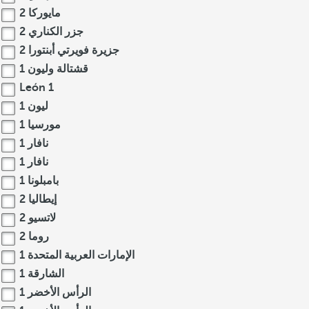
مايوركا
2
جزر الكناري
2
جزيرة فويرتي أبنتورا
2
قشتالة وليون
1
León
1
ليون
1
مورسيا
1
نافار
1
نافار
1
بامبلونا
1
إيطاليا
2
لاتسيو
2
روما
2
الإمارات العربية المتحدة
1
الشارقة
1
الرأس الأخضر
1