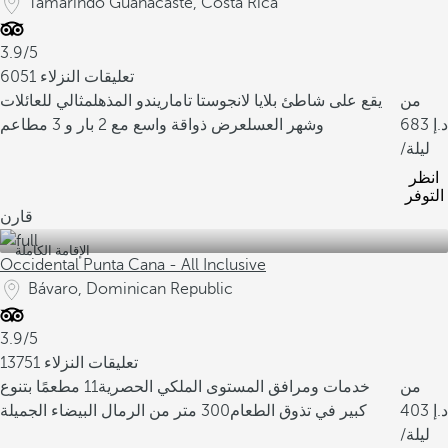
Tamarindo Guanacaste, Costa Rica
3.9/5
6051 تعليقات النزلاء
من
يقع على شاطئ بلايا لانجوستا تاماريندو المذهل
مثالي للعائلات
683
وشهر العسل
عرض ذواقة واسع مع 2 بار و 3 مطاعم
/ليلة
انظر
التوفر
قارن
الإقامة الكاملة
Occidental Punta Cana - All Inclusive
Bávaro, Dominican Republic
3.9/5
13751 تعليقات النزلاء
من
خدمات ومرافق المستوى الملكي الحصرية
11 مطعمًا بتنوع
403
كبير في تذوق الطعام
300 متر من الرمال البيضاء الجميلة
/ليلة