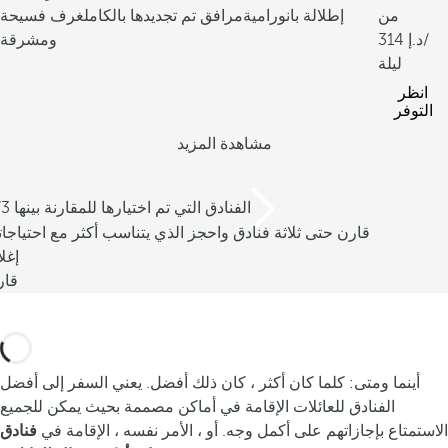
من
إطلالة بانورامية
مرافق تم تجديدها بالكامل
غرف فسيحة
/
314
ومشرقة
ليلة
انظر
التوفر
مشاهدة المزيد
/3 الفنادق التي تم اختيارها للمقارنة بينها
قارن حتى ثلاثة فنادق واحجز الذي يتناسب أكثر مع احتياجا
إغل
قار
أينما ومتى: كلما كان أكثر ، كان ذلك أفضل. يعني السفر إلى أفضل
الفنادق للعائلات الإقامة في أماكن مصممة بحيث يمكن للجميع
الاستمتاع بإجازاتهم على أكمل وجه. أو ، الأمر نفسه ، الإقامة في
فنادق