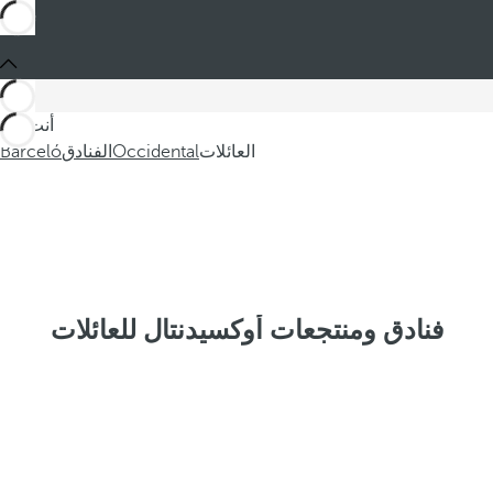
أنت في
العائلات
Occidental
الفنادق
Barceló
فنادق ومنتجعات أوكسيدنتال للعائلات