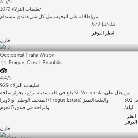
4.5/5
1072 تعليقات النزلاء
من
إطلالة على البحر
شامل كل شيء
فندق مستدام
/ليلة
679
انظر التوفر
قارن
Occidental Praha Wilson
Prague, Czech Republic
4.4/5
929 تعليقات النزلاء
من
يطل على
يقع في قلب مدينة براغ ، بجوار ساحة St. Wenceslas
301
المتحف الوطني والأوبرا (Pregue Estate) والقلعة
التميز
/ليلة
والراحة في فندق 5 نجوم
انظر
التوفر
قارن