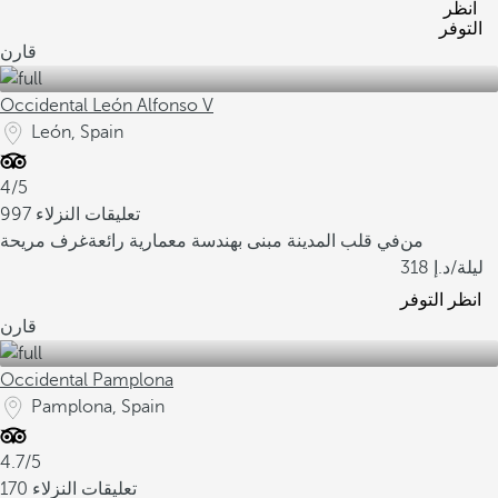
انظر
التوفر
قارن
Occidental León Alfonso V
León, Spain
4/5
997 تعليقات النزلاء
من
في قلب المدينة
مبنى بهندسة معمارية رائعة
غرف مريحة
/ليلة
318
انظر التوفر
قارن
Occidental Pamplona
Pamplona, Spain
4.7/5
170 تعليقات النزلاء