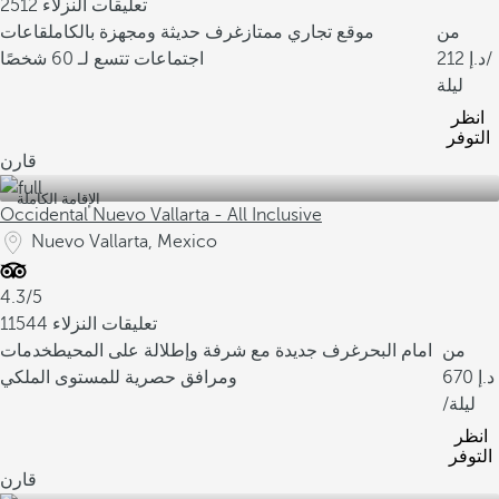
2512 تعليقات النزلاء
من
موقع تجاري ممتاز
غرف حديثة ومجهزة بالكامل
قاعات
/
212
اجتماعات تتسع لـ 60 شخصًا
ليلة
انظر
التوفر
قارن
الإقامة الكاملة
Occidental Nuevo Vallarta - All Inclusive
Nuevo Vallarta, Mexico
4.3/5
11544 تعليقات النزلاء
من
امام البحر
غرف جديدة مع شرفة وإطلالة على المحيط
خدمات
670
ومرافق حصرية للمستوى الملكي
/ليلة
انظر
التوفر
قارن