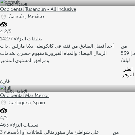
الإقامة الكاملة
Occidental Tucancún - All Inclusive
Cancún, Mexico
4.2/5
14277 تعليقات النزلاء
من
أحد أفضل الفنادق من فئته في كانكون
على بلايا مارلين ، ذات
539
الرمال البيضاء والمياه الفيروزية
مفهوم حصري لخدمات
/ليلة
ومرافق المستوى المتميز
انظر
التوفر
قارن
الإقامة الكاملة
Occidental Mar Menor
Cartagena, Spain
4/5
463 تعليقات النزلاء
من
على شواطئ مار مينور
مثالي للعائلات أو الأصدقاء
3