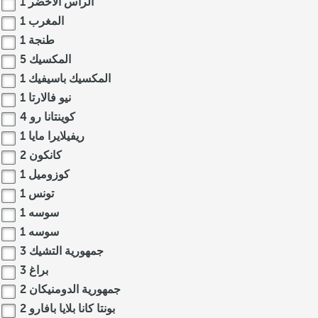
الرأس الأخضر
1
المغرب
1
طنجة
1
المكسيك
5
المكسيك باسيفيك
1
نيو فالارتا
1
كوينتانا رو
4
ريفيلايرا مايا
1
كانكون
2
كوزوميل
1
تونس
1
سوسه
1
سوسه
1
جمهورية التشيك
3
براغ
3
جمهورية الدومنيكان
2
بونتا كانا بلايا بافارو
2