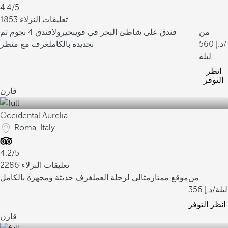
4.4/5
1853 تعليقات النزلاء
من
فندق على شاطئ البحر في فوينخيرولا
فندق 4 نجوم تم
/
560
تجديده بالكامل
غرف مع منظر
ليلة
انظر
التوفر
قارن
Occidental Aurelia
Roma, Italy
4.2/5
2286 تعليقات النزلاء
من
موقع ممتاز
مثالي لرحلة العمل
غرف حديثة ومجهزة بالكامل
/ليلة
356
انظر التوفر
قارن