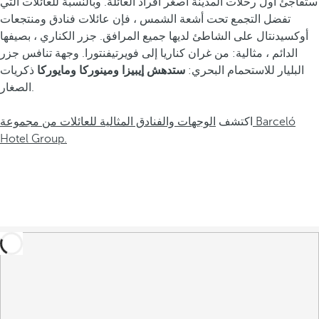
ستفاجئ أول رحلات المدينة أصغر أفراد العائلة. وبالنسبة للعائلات التي
تفضل التجمع تحت أشعة الشمس ، فإن عائلات فنادق ومنتجعات
أوكسيدنتال على الشاطئ لديها جميع المرافق. جزر الكناري ، بصيفها
الدائم ، مثالية: من غران كناريا إلى فويرتيفنتورا. وجهة تنافس جزر
البليار للاستحمام البحري:
ستدهش إيبيزا ومينوركا ومايوركا
ذكريات
الصغار.
اكتشف
الوجهات والفنادق المثالية للعائلات من مجموعة Barceló
Hotel Group.