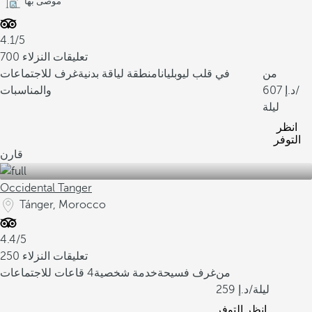
موصى بها
4.1/5
700 تعليقات النزلاء
من
في قلب ليوبليانا
منطقة لياقة بدنية
غرف للاجتماعات
/
607
والمناسبات
ليلة
انظر
التوفر
قارن
Occidental Tanger
Tánger, Morocco
4.4/5
250 تعليقات النزلاء
من
غرف فسيحة
خدمة شخصية
4 قاعات للاجتماعات
/ليلة
259
انظر التوفر