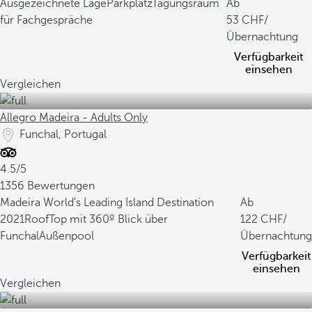
Ausgezeichnete Lage
Parkplatz
Tagungsraum
Ab
für Fachgespräche
53
/
Übernachtung
Verfügbarkeit
einsehen
Vergleichen
Allegro Madeira - Adults Only
Funchal, Portugal
4.5/5
1356 Bewertungen
Madeira World's Leading Island Destination
Ab
2021
RoofTop mit 360º Blick über
122
/
Funchal
Außenpool
Übernachtung
Verfügbarkeit
einsehen
Vergleichen