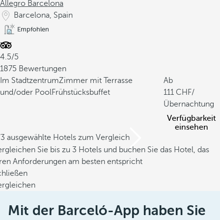
Allegro Barcelona
Barcelona, Spain
Empfohlen
4.5/5
1875 Bewertungen
Im Stadtzentrum
Zimmer mit Terrasse
Ab
und/oder Pool
Frühstücksbuffet
111
/
Übernachtung
Verfügbarkeit
einsehen
/3 ausgewählte Hotels zum Vergleich
rgleichen Sie bis zu 3 Hotels und buchen Sie das Hotel, das
hren Anforderungen am besten entspricht
chließen
ergleichen
Mit der Barceló-App haben Sie