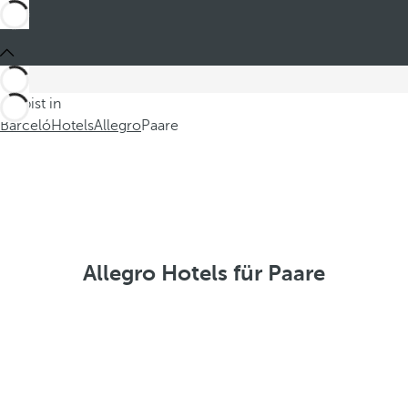
Du bist in
Barceló
Hotels
Allegro
Paare
Allegro Hotels für Paare