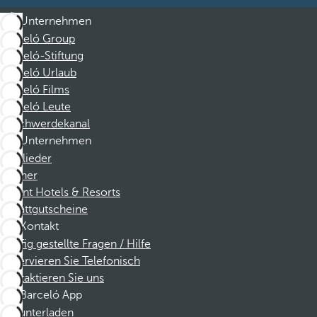
Unternehmen
Barceló Group
Barceló-Stiftung
Barceló Urlaub
Barceló Films
Barceló Leute
Beschwerdekanal
Unternehmen
Mitglieder
Partner
Dorint Hotels & Resorts
Rabattgutscheine
Kontakt
Häufig gestellte Fragen / Hilfe
Reservieren Sie Telefonisch
Kontaktieren Sie uns
Barceló App
Herunterladen