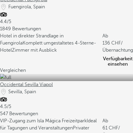
Fuengirola, Spain
4.4/5
1849 Bewertungen
Hotel in direkter Strandlage in
Ab
Fuengirola
Komplett umgestaltetes 4-Sterne-
136
/
Hotel
Zimmer mit Ausblick
Übernachtung
Verfügbarkeit
einsehen
Vergleichen
Occidental Sevilla Viapol
Sevilla, Spain
4.5/5
547 Bewertungen
VIP-Zugang zum Isla Mágica Freizeitpark
Ideal
Ab
für Tagungen und Veranstaltungen
Privater
61
/