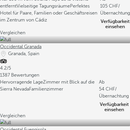
entfernt
Vielseitige Tagungsräume
Perfektes
105
/
Hotel für Paare, Familien oder Geschäftsreisen
Übernachtung
im Zentrum von Cádiz
Verfügbarkeit
einsehen
Vergleichen
Occidental Granada
Granada, Spain
4.2/5
1387 Bewertungen
Hervorragende Lage
Zimmer mit Blick auf die
Ab
Sierra Nevada
Familienzimmer
54
/
Übernachtung
Verfügbarkeit
einsehen
Vergleichen
Occidental Fuengirola