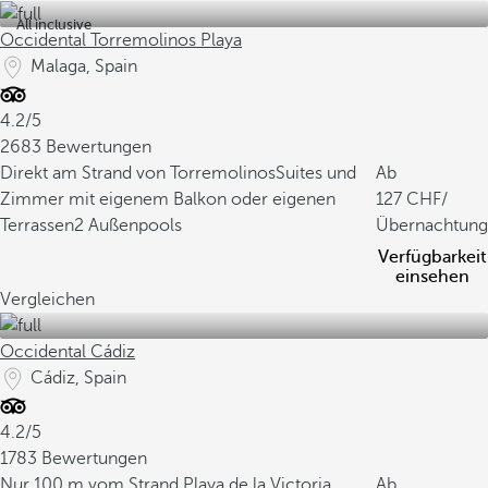
All inclusive
Occidental Torremolinos Playa
Malaga, Spain
4.2/5
2683 Bewertungen
Direkt am Strand von Torremolinos
Suites und
Ab
Zimmer mit eigenem Balkon oder eigenen
127
/
Terrassen
2 Außenpools
Übernachtung
Verfügbarkeit
einsehen
Vergleichen
Occidental Cádiz
Cádiz, Spain
4.2/5
1783 Bewertungen
Nur 100 m vom Strand Playa de la Victoria
Ab