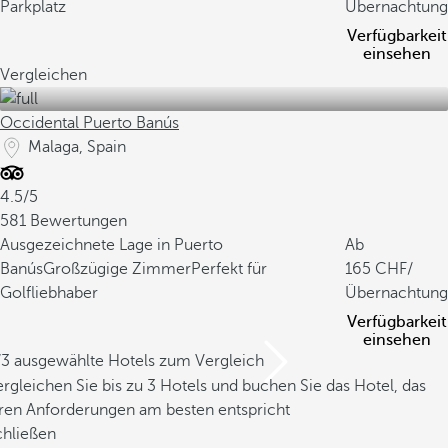
Parkplatz
Übernachtung
Verfügbarkeit
einsehen
Vergleichen
Occidental Puerto Banús
Malaga, Spain
4.5/5
581 Bewertungen
Ausgezeichnete Lage in Puerto
Ab
Banús
Großzügige Zimmer
Perfekt für
165
/
Golfliebhaber
Übernachtung
Verfügbarkeit
einsehen
/3 ausgewählte Hotels zum Vergleich
rgleichen Sie bis zu 3 Hotels und buchen Sie das Hotel, das
hren Anforderungen am besten entspricht
chließen