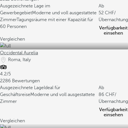
Ausgezeichnete Lage im
Ab
Gewerbegebiet
Moderne und voll ausgestattete
52
/
Zimmer
Tagungsräume mit einer Kapazität für
Übernachtung
60 Personen
Verfügbarkeit
einsehen
Vergleichen
Occidental Aurelia
Roma, Italy
4.2/5
2286 Bewertungen
Ausgezeichnete Lage
Ideal für
Ab
Geschäftsreise
Moderne und voll ausgestattete
86
/
Zimmer
Übernachtung
Verfügbarkeit
einsehen
Vergleichen