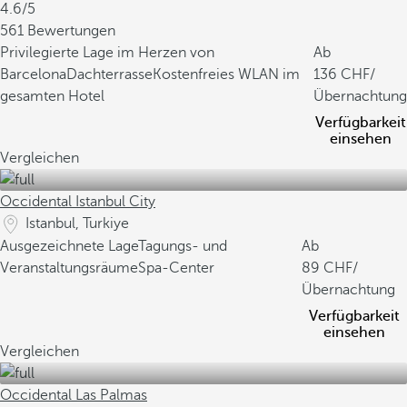
4.6/5
561 Bewertungen
Privilegierte Lage im Herzen von
Ab
Barcelona
Dachterrasse
Kostenfreies WLAN im
136
/
gesamten Hotel
Übernachtung
Verfügbarkeit
einsehen
Vergleichen
Occidental Istanbul City
Istanbul, Turkiye
Ausgezeichnete Lage
Tagungs- und
Ab
Veranstaltungsräume
Spa-Center
89
/
Übernachtung
Verfügbarkeit
einsehen
Vergleichen
Occidental Las Palmas