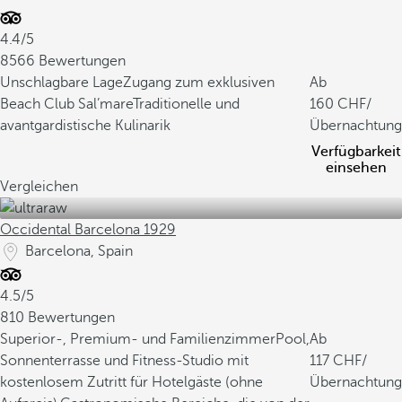
4.4/5
8566 Bewertungen
Unschlagbare Lage
Zugang zum exklusiven
Ab
Beach Club Sal’mare
Traditionelle und
160
/
avantgardistische Kulinarik
Übernachtung
Verfügbarkeit
einsehen
Vergleichen
Occidental Barcelona 1929
Barcelona, Spain
4.5/5
810 Bewertungen
Superior-, Premium- und Familienzimmer
Pool,
Ab
Sonnenterrasse und Fitness-Studio mit
117
/
kostenlosem Zutritt für Hotelgäste (ohne
Übernachtung