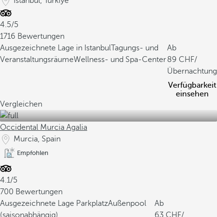
Istanbul, Turkiye
4.5/5
1716 Bewertungen
Ausgezeichnete Lage in Istanbul
Tagungs- und
Ab
Veranstaltungsräume
Wellness- und Spa-Center
89
/
Übernachtung
Verfügbarkeit
einsehen
Vergleichen
Occidental Murcia Agalia
Murcia, Spain
Empfohlen
4.1/5
700 Bewertungen
Ausgezeichnete Lage
Parkplatz
Außenpool
Ab
(saisonabhängig)
63
/