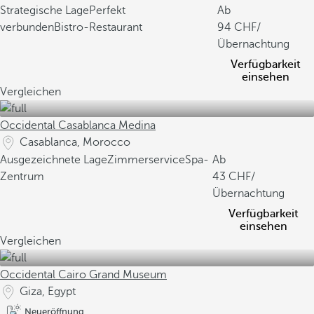
Strategische Lage
Perfekt
Ab
verbunden
Bistro-Restaurant
94
/
Übernachtung
Verfügbarkeit
einsehen
Vergleichen
Occidental Casablanca Medina
Casablanca, Morocco
Ausgezeichnete Lage
Zimmerservice
Spa-
Ab
Zentrum
43
/
Übernachtung
Verfügbarkeit
einsehen
Vergleichen
Occidental Cairo Grand Museum
Giza, Egypt
Neueröffnung