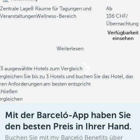
Zentrale Lage
8 Räume für Tagungen und
Ab
Veranstaltungen
Wellness-Bereich
106
/
Übernachtung
Verfügbarkeit
einsehen
Weiterlesen
/3 ausgewählte Hotels zum Vergleich
rgleichen Sie bis zu 3 Hotels und buchen Sie das Hotel, das
hren Anforderungen am besten entspricht
chließen
ergleichen
Mit der Barceló-App haben Sie
den besten Preis in Ihrer Hand.
Buchen Sie mit my Barceló Benefits über