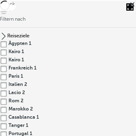
zurück
Filtern nach
Reiseziele
Ägypten
1
Kairo
1
Kairo
1
Frankreich
1
Paris
1
Italien
2
Lacio
2
Rom
2
Marokko
2
Casablanca
1
Tanger
1
Portugal
1