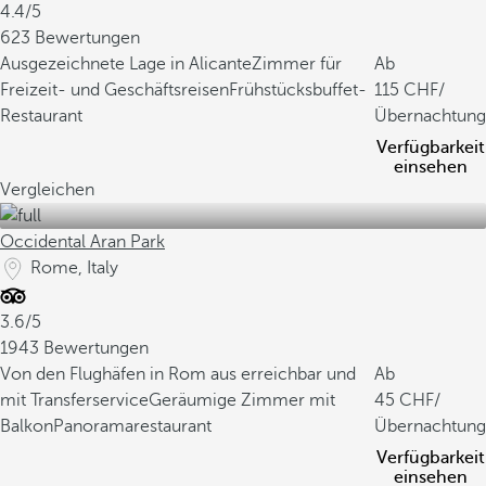
4.4/5
623 Bewertungen
Ausgezeichnete Lage in Alicante
Zimmer für
Ab
Freizeit- und Geschäftsreisen
Frühstücksbuffet-
115
/
Restaurant
Übernachtung
Verfügbarkeit
einsehen
Vergleichen
Occidental Aran Park
Rome, Italy
3.6/5
1943 Bewertungen
Von den Flughäfen in Rom aus erreichbar und
Ab
mit Transferservice
Geräumige Zimmer mit
45
/
Balkon
Panoramarestaurant
Übernachtung
Verfügbarkeit
einsehen