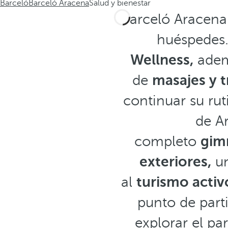
Barceló
Barceló Aracena
Salud y bienestar
Barceló Aracena
huéspedes.
Wellness,
ademá
de
masajes y 
continuar su rut
de Ar
completo
gim
exteriores,
un
al
turismo activ
punto de part
explorar el pa