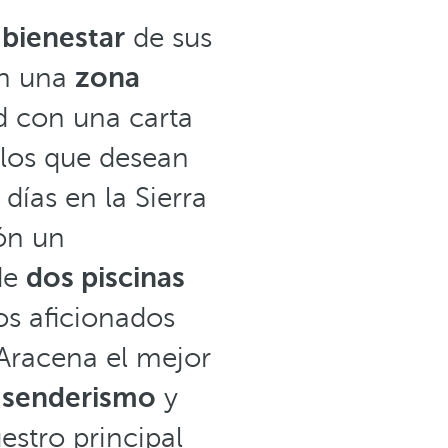
 bienestar
de sus
en una
zona
d con una carta
los que desean
días en la Sierra
ión un
de
dos piscinas
os aficionados
Aracena el mejor
e senderismo
y
estro principal