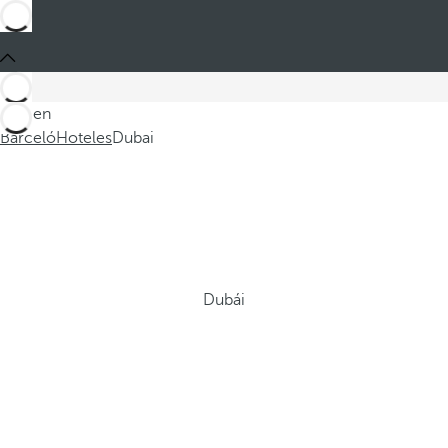
Está en
Barceló
Hoteles
Dubai
Dubái