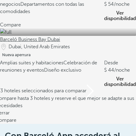
negocios
Departamentos con todas las
54
/noche
comodidades
Ver
disponibilidad
Compare
Barceló Business Bay Dubai
Dubai, United Arab Emirates
Nueva apertura
Amplias suites y habitaciones
Celebración de
Desde
reuniones y eventos
Diseño exclusivo
44
/noche
Ver
disponibilidad
/3 hoteles seleccionados para comparar
mpare hasta 3 hoteles y reserve el que mejor se adapte a sus
ecesidades
errar
ompare
Con Barceló App accederá al