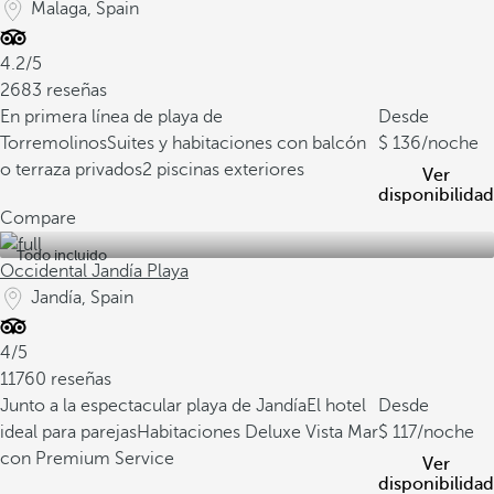
Malaga, Spain
4.2/5
2683 reseñas
En primera línea de playa de
Desde
Torremolinos
Suites y habitaciones con balcón
136
/noche
o terraza privados
2 piscinas exteriores
Ver
disponibilidad
Compare
Todo incluido
Occidental Jandía Playa
Jandía, Spain
4/5
11760 reseñas
Junto a la espectacular playa de Jandía
El hotel
Desde
ideal para parejas
Habitaciones Deluxe Vista Mar
117
/noche
con Premium Service
Ver
disponibilidad