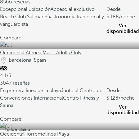
8566 reseñas
Excepcional ubicación
Acceso al exclusivo
Desde
Beach Club Sal’mare
Gastronomía tradicional y
188
/noche
vanguardista
Ver
disponibilidad
Compare
Occidental Atenea Mar - Adults Only
Barcelona, Spain
4.1/5
3047 reseñas
En primera línea de la playa
Junto al Centro de
Desde
Convenciones Internacional
Centro Fitness y
128
/noche
Sauna
Ver
disponibilidad
Compare
Todo incluido
Occidental Torremolinos Playa