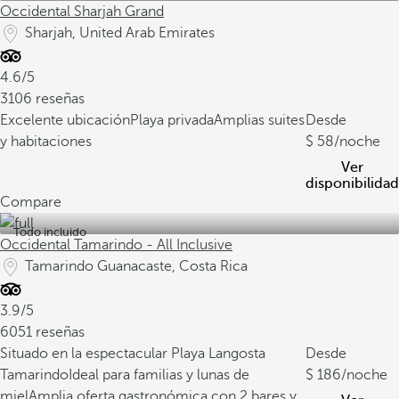
Occidental Sharjah Grand
Sharjah, United Arab Emirates
4.6/5
3106 reseñas
Excelente ubicación
Playa privada
Amplias suites
Desde
y habitaciones
58
/noche
Ver
disponibilidad
Compare
Todo incluido
Occidental Tamarindo - All Inclusive
Tamarindo Guanacaste, Costa Rica
3.9/5
6051 reseñas
Situado en la espectacular Playa Langosta
Desde
Tamarindo
Ideal para familias y lunas de
186
/noche
miel
Amplia oferta gastronómica con 2 bares y