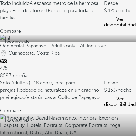
Todo Incluido
A escasos metro de la hermosa
Desde
playa Port des Torrent
Perfecto para toda la
125
/noche
familia
Ver
disponibilidad
Compare
Todo incluido
Occidental Papagayo - Adults only - All Inclusive
Guanacaste, Costa Rica
4/5
8593 reseñas
Solo Adultos (+18 años), ideal para
Desde
parejas.
Rodeado de naturaleza en un entorno
153
/noche
privilegiado.
Vista únicas al Golfo de Papagayo.
Ver
disponibilidad
Compare
Todo incluido