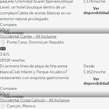
paquete Unlimited Xcaret Xperience
Royal
174
/noche
Level, un hotel boutique dentro de un
Ver
disponibilidad
complejo
Caleta de arenas blancas en un
entorno natural privilegiado
Compare
Todo incluido
Occidental Caribe - All Inclusive
Punta Cana, Dominican Republic
3.8/5
19518 reseñas
En primera línea de playa de fina arena
Desde
blanca
Club Infantil y Parque Acuático
7
162
/noche
restaurantes con exquisita gastronomía
Ver
disponibilidad
Compare
Todo incluido
Occidental Costa Cancún - All Inclusive
Cancún, Mexico