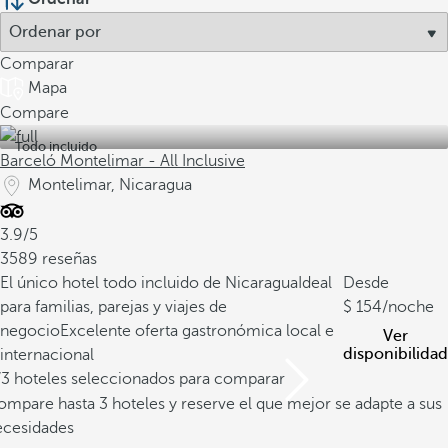
Comparar
Mapa
Compare
Todo incluido
Barceló Montelimar - All Inclusive
Montelimar, Nicaragua
3.9/5
3589 reseñas
El único hotel todo incluido de Nicaragua
Ideal
Desde
para familias, parejas y viajes de
154
/noche
negocio
Excelente oferta gastronómica local e
Ver
disponibilidad
internacional
/3 hoteles seleccionados para comparar
mpare hasta 3 hoteles y reserve el que mejor se adapte a sus
ecesidades