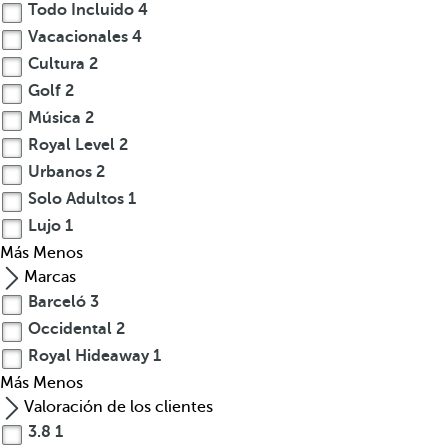
Todo Incluido
4
h
Vacacionales
4
i
Cultura
2
s
Golf
2
t
o
Música
2
r
Royal Level
2
i
Urbanos
2
a
Solo Adultos
1
y
Lujo
1
d
Más
Menos
e
Marcas
c
Barceló
3
l
Occidental
2
a
r
Royal Hideaway
1
a
Más
Menos
d
Valoración de los clientes
a
3.8
1