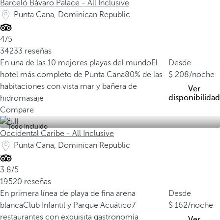
Barceló Bávaro Palace - All Inclusive
i
Punta Cana, Dominican Republic
d
a
4/5
d
34233 reseñas
p
En una de las 10 mejores playas del mundo
El
Desde
o
hotel más completo de Punta Cana
80% de las
208
/noche
r
habitaciones con vista mar y bañera de
l
Ver
disponibilidad
hidromasaje
a
Compare
U
N
Todo incluido
Occidental Caribe - All Inclusive
E
Punta Cana, Dominican Republic
S
C
3.8/5
O
19520 reseñas
,
En primera línea de playa de fina arena
Desde
l
blanca
Club Infantil y Parque Acuático
7
162
/noche
a
restaurantes con exquisita gastronomía
C
Ver