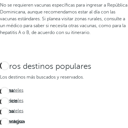
No se requieren vacunas específicas para ingresar a República
Dominicana, aunque recomendamos estar al día con las
vacunas estándares. Si planea visitar zonas rurales, consulte a
un médico para saber si necesita otras vacunas, como para la
hepatitis A o B, de acuerdo con su itinerario.
Otros destinos populares
Los destinos más buscados y reservados.
Costa
Ver hoteles
Rica
México
Ver hoteles
Aruba
Ver hoteles
Nicaragua
Ver hoteles