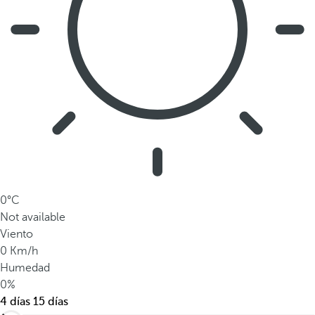
n
t
i
n
e
n
t
e
a
m
e
r
0°C
i
Not available
c
Viento
a
0 Km/h
n
Humedad
o
0%
.
4 días
15 días