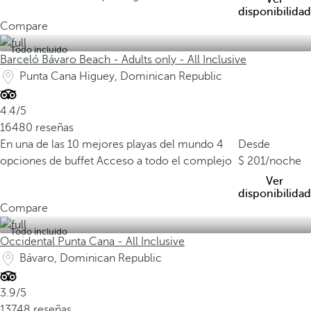
disponibilidad
i
Compare
u
d
Todo incluido
Barceló Bávaro Beach - Adults only - All Inclusive
a
Punta Cana Higuey, Dominican Republic
d
C
4.4/5
o
16480 reseñas
l
En una de las 10 mejores playas del mundo
4
Desde
o
opciones de buffet
Acceso a todo el complejo
201
/noche
n
i
Ver
disponibilidad
a
Compare
l
d
Todo incluido
Occidental Punta Cana - All Inclusive
e
Bávaro, Dominican Republic
S
a
3.9/5
n
13748 reseñas