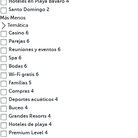
a
Hoteles en Playa Bávaro
4
l
Santo Domingo
2
Más
Menos
C
Temática
o
Casino
6
n
m
Parejas
6
á
Reuniones y eventos
6
s
Spa
6
d
Bodas
6
e
Wi-Fi gratis
6
5
Familias
5
0
Compras
4
0
Deportes acuáticos
4
a
ñ
Buceo
4
o
Grandes Resorts
4
s
Hoteles de playa
4
d
Premium Level
4
e