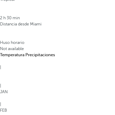
c
o
m
2 h 30 min
o
Distancia desde Miami
l
a
C
Huso horario
a
Not available
t
Temperatura
Precipitaciones
e
d
|
r
a
l
|
P
JAN
r
i
|
m
FEB
a