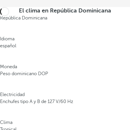
i
f
El clima en República Dominicana
i
República Dominicana
c
i
o
Idioma
s
español
e
m
b
Moneda
l
Peso dominicano DOP
e
m
á
Electricidad
t
Enchufes tipo A y B de 127 V/60 Hz
i
c
o
Clima
s
Tropical