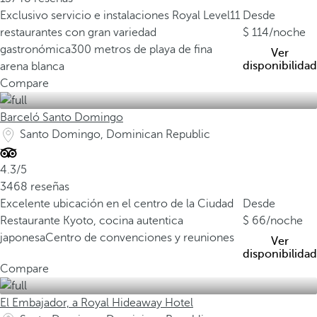
t
Exclusivo servicio e instalaciones Royal Level
11
Desde
o
restaurantes con gran variedad
114
/noche
D
gastronómica
300 metros de playa de fina
Ver
o
disponibilidad
arena blanca
m
Compare
i
n
Barceló Santo Domingo
g
Santo Domingo, Dominican Republic
o
e
4.3/5
s
3468 reseñas
u
Excelente ubicación en el centro de la Ciudad
Desde
n
Restaurante Kyoto, cocina autentica
66
/noche
t
japonesa
Centro de convenciones y reuniones
e
Ver
disponibilidad
s
Compare
t
i
El Embajador, a Royal Hideaway Hotel
m