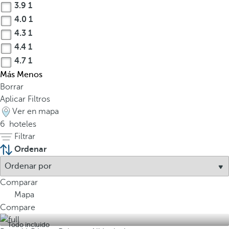
P
3.9
1
a
4.0
1
t
4.3
1
r
4.4
1
i
4.7
1
m
Más
Menos
o
Borrar
n
Aplicar Filtros
i
Ver en mapa
o
6
hoteles
d
Filtrar
e
l
Ordenar
a
H
Comparar
u
Mapa
m
Compare
a
n
Todo incluido