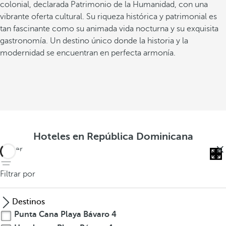
colonial, declarada Patrimonio de la Humanidad, con una
vibrante oferta cultural. Su riqueza histórica y patrimonial es
tan fascinante como su animada vida nocturna y su exquisita
gastronomía. Un destino único donde la historia y la
modernidad se encuentran en perfecta armonía.
C
i
u
d
a
d
Hoteles en República Dominicana
C
volver
o
l
Filtrar por
o
n
Destinos
i
Punta Cana Playa Bávaro
4