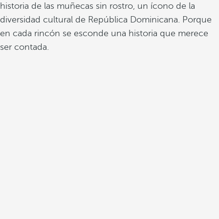
historia de las muñecas sin rostro, un ícono de la
a
diversidad cultural de República Dominicana. Porque
l
en cada rincón se esconde una historia que merece
d
e
ser contada.
l
a
r
e
g
i
ó
n
,
c
o
n
e
d