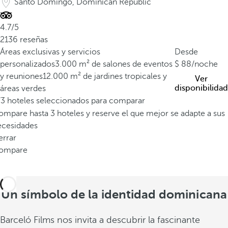
Santo Domingo, Dominican Republic
o
n
4.7/5
i
2136 reseñas
o
Áreas exclusivas y servicios
Desde
d
personalizados
3.000 m² de salones de eventos
88
/noche
e
y reuniones
12.000 m² de jardines tropicales y
Ver
l
disponibilidad
áreas verdes
l
/3 hoteles seleccionados para comparar
e
mpare hasta 3 hoteles y reserve el que mejor se adapte a sus
g
ecesidades
a
errar
d
ompare
o
c
o
l
Un símbolo de la identidad dominicana
o
n
Barceló Films nos invita a descubrir la fascinante
i