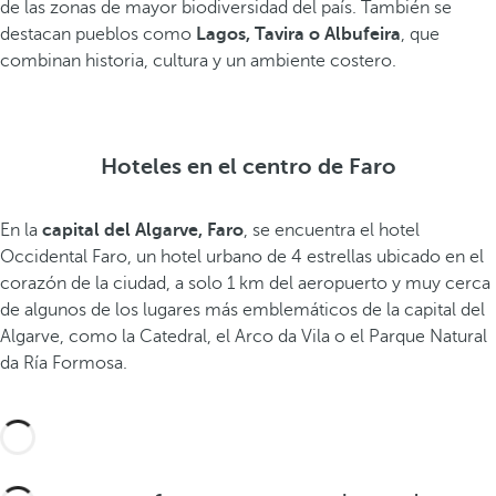
de las zonas de mayor biodiversidad del país. También se
e
destacan pueblos como
Lagos, Tavira o Albufeira
, que
j
combinan historia, cultura y un ambiente costero.
o
r
e
s
Hoteles en el centro de Faro
d
e
En la
capital del Algarve, Faro
, se encuentra el hotel
l
Occidental Faro, un hotel urbano de 4 estrellas ubicado en el
m
corazón de la ciudad, a solo 1 km del aeropuerto y muy cerca
u
de algunos de los lugares más emblemáticos de la capital del
n
Algarve, como la Catedral, el Arco da Vila o el Parque Natural
d
da Ría Formosa.
o
.