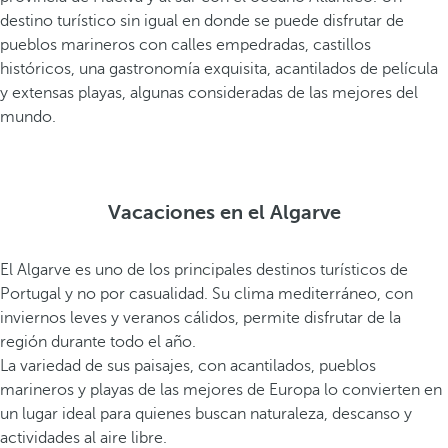
a
destino turístico sin igual en donde se puede disfrutar de
o
pueblos marineros con calles empedradas, castillos
P
históricos, una gastronomía exquisita, acantilados de película
r
y extensas playas, algunas consideradas de las mejores del
a
mundo.
i
a
d
a
Vacaciones en el Algarve
F
a
El Algarve es uno de los principales destinos turísticos de
l
Portugal y no por casualidad. Su clima mediterráneo, con
é
inviernos leves y veranos cálidos, permite disfrutar de la
s
región durante todo el año.
i
La variedad de sus paisajes, con acantilados, pueblos
a
marineros y playas de las mejores de Europa lo convierten en
,
un lugar ideal para quienes buscan naturaleza, descanso y
c
actividades al aire libre.
o