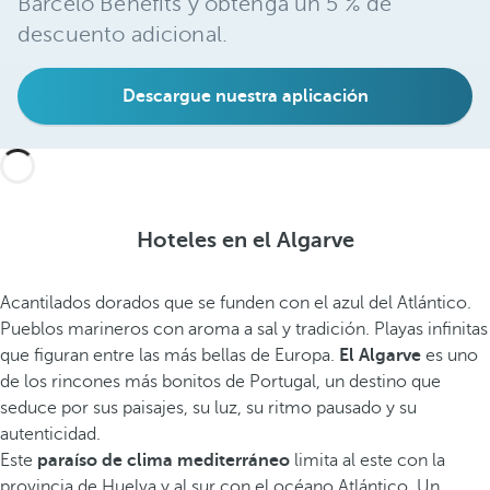
Barceló Benefits y obtenga un 5 % de
e
descuento adicional.
m
á
Descargue nuestra aplicación
t
i
c
a
s
c
Hoteles en el Algarve
o
m
Acantilados dorados que se funden con el azul del Atlántico.
o
Pueblos marineros con aroma a sal y tradición. Playas infinitas
M
que figuran entre las más bellas de Europa.
El Algarve
es uno
a
de los rincones más bonitos de Portugal, un destino que
r
seduce por sus paisajes, su luz, su ritmo pausado y su
i
autenticidad.
n
Este
paraíso de clima mediterráneo
limita al este con la
h
provincia de Huelva y al sur con el océano Atlántico. Un