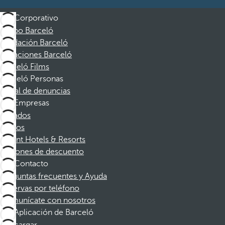
Corporativo
Grupo Barceló
Fundación Barceló
Vacaciones Barceló
Barceló Films
Barceló Personas
Canal de denuncias
Empresas
Afiliados
Socios
Dorint Hotels & Resorts
Cupones de descuento
Contacto
Preguntas frecuentes y Ayuda
Reservas por teléfono
Comunícate con nosotros
Aplicación de Barceló