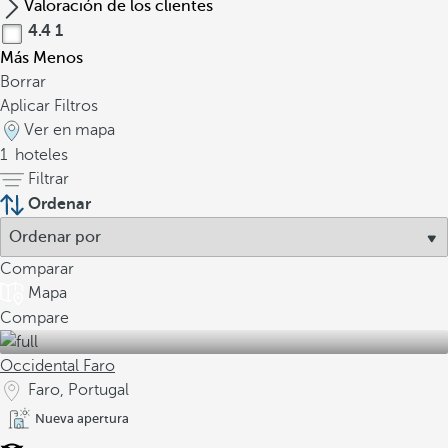
s
Valoración de los clientes
c
4.4
1
u
Más
Menos
l
Borrar
p
Aplicar Filtros
i
Ver en mapa
d
1
hoteles
a
Filtrar
s
Ordenar
p
o
Comparar
r
Mapa
l
Compare
a
e
Occidental Faro
r
o
Faro, Portugal
s
Nueva apertura
i