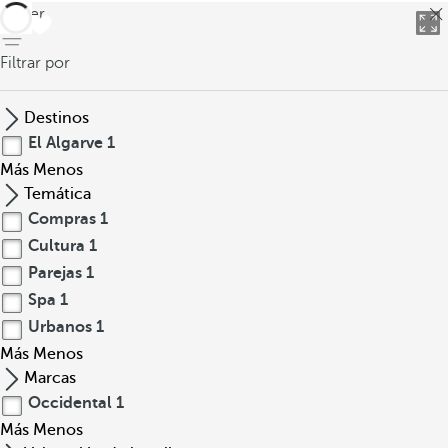
volver
o
s
Filtrar por
y
d
o
Destinos
r
El Algarve
1
a
Más
Menos
d
Temática
o
Compras
1
s
Cultura
1
,
Parejas
1
c
Spa
1
u
Urbanos
1
e
Más
Menos
v
Marcas
a
Occidental
1
s
Más
e
Menos