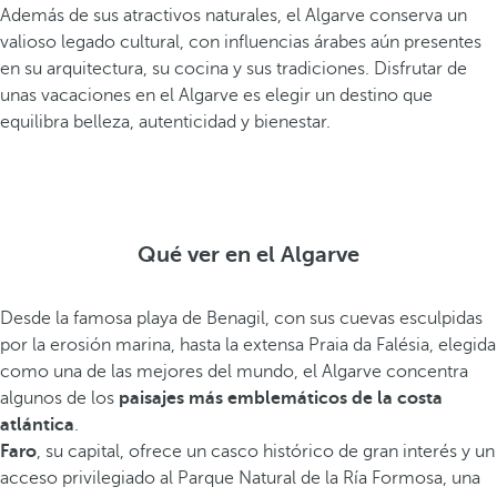
Además de sus atractivos naturales, el Algarve conserva un
n
valioso legado cultural, con influencias árabes aún presentes
s
en su arquitectura, su cocina y sus tradiciones. Disfrutar de
i
unas vacaciones en el Algarve es elegir un destino que
d
equilibra belleza, autenticidad y bienestar.
e
r
a
d
a
Qué ver en el Algarve
s
e
n
Desde la famosa playa de Benagil, con sus cuevas esculpidas
t
por la erosión marina, hasta la extensa Praia da Falésia, elegida
r
como una de las mejores del mundo, el Algarve concentra
e
algunos de los
paisajes más emblemáticos de la costa
l
atlántica
.
a
Faro
, su capital, ofrece un casco histórico de gran interés y un
s
acceso privilegiado al Parque Natural de la Ría Formosa, una
m