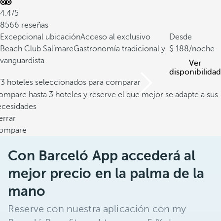
ó
4.4/5
n
8566 reseñas
m
Excepcional ubicación
Acceso al exclusivo
Desde
a
Beach Club Sal’mare
Gastronomía tradicional y
188
/noche
r
vanguardista
Ver
i
disponibilidad
n
/3 hoteles seleccionados para comparar
a
mpare hasta 3 hoteles y reserve el que mejor se adapte a sus
y
ecesidades
p
errar
l
ompare
a
y
Con Barceló App accederá al
a
mejor precio en la palma de la
s
e
mano
m
Reserve con nuestra aplicación con my
b
l