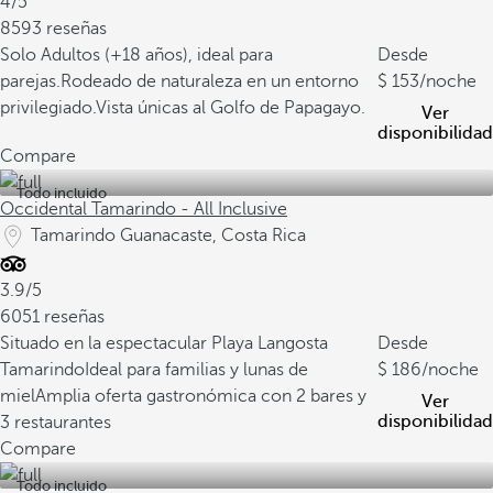
4/5
8593 reseñas
Solo Adultos (+18 años), ideal para
Desde
parejas.
Rodeado de naturaleza en un entorno
153
/noche
privilegiado.
Vista únicas al Golfo de Papagayo.
Ver
disponibilidad
Compare
Todo incluido
Occidental Tamarindo - All Inclusive
Tamarindo Guanacaste, Costa Rica
3.9/5
6051 reseñas
Situado en la espectacular Playa Langosta
Desde
Tamarindo
Ideal para familias y lunas de
186
/noche
miel
Amplia oferta gastronómica con 2 bares y
Ver
disponibilidad
3 restaurantes
Compare
Todo incluido