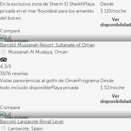
En la exclusiva zona de Sharm El Sheikh
Playa
Desde
privada en el mar Rojo
Ideal para los amantes
110
/noche
del buceo
Ver
disponibilidad
Compare
Todo incluido
Barceló Mussanah Resort, Sultanate of Oman
Mussanah Al Mudayq, Oman
4.3/5
3076 reseñas
Vistas panorámicas al golfo de Omán
Programa
Desde
todo incluido disponible
Playa privada
52
/noche
Ver
disponibilidad
Compare
Todo incluido
Barceló Lanzarote Royal Level
Lanzarote, Spain