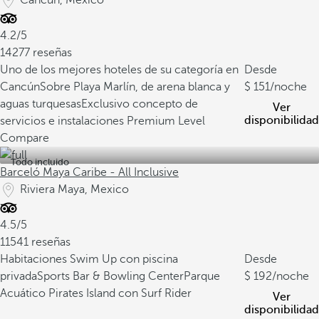
Cancún, Mexico
4.2/5
14277 reseñas
Uno de los mejores hoteles de su categoría en
Desde
Cancún
Sobre Playa Marlín, de arena blanca y
151
/noche
aguas turquesas
Exclusivo concepto de
Ver
disponibilidad
servicios e instalaciones Premium Level
Compare
Todo incluido
Barceló Maya Caribe - All Inclusive
Riviera Maya, Mexico
4.5/5
11541 reseñas
Habitaciones Swim Up con piscina
Desde
privada
Sports Bar & Bowling Center
Parque
192
/noche
Acuático Pirates Island con Surf Rider
Ver
disponibilidad