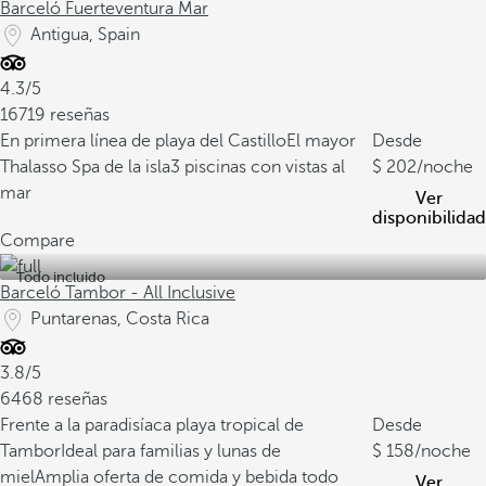
Barceló Fuerteventura Mar
Antigua, Spain
4.3/5
16719 reseñas
En primera línea de playa del Castillo
El mayor
Desde
Thalasso Spa de la isla
3 piscinas con vistas al
202
/noche
mar
Ver
disponibilidad
Compare
Todo incluido
Barceló Tambor - All Inclusive
Puntarenas, Costa Rica
3.8/5
6468 reseñas
Frente a la paradisíaca playa tropical de
Desde
Tambor
Ideal para familias y lunas de
158
/noche
miel
Amplia oferta de comida y bebida todo
Ver