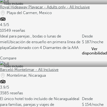
Todo incluido
Royal Hideaway Playacar - Adults only - All Inclusive
Playa del Carmen, Mexico
4.5/5
10549 reseñas
Ideal para parejas , bodas o lunas de
Desde
miel
Ubicación de ensueño en primera línea de
187
/noche
playa
Galardonado con 4 Diamantes de la AAA
Ver
disponibilidad
Compare
Todo incluido
Barceló Montelimar - All Inclusive
Montelimar, Nicaragua
3.9/5
3585 reseñas
El único hotel todo incluido de Nicaragua
Ideal
Desde
para familias, parejas y viajes de
154
/noche