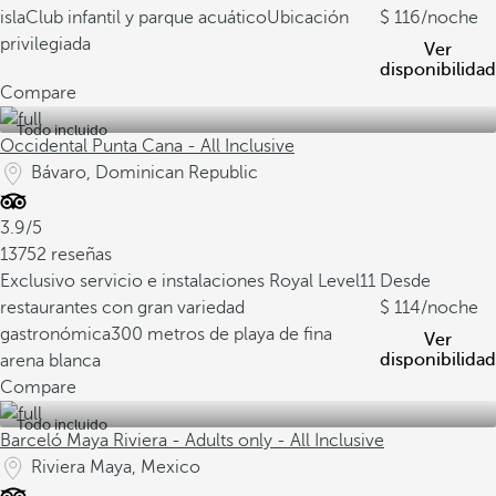
isla
Club infantil y parque acuático
Ubicación
116
/noche
privilegiada
Ver
disponibilidad
Compare
Todo incluido
Occidental Punta Cana - All Inclusive
Bávaro, Dominican Republic
3.9/5
13752 reseñas
Exclusivo servicio e instalaciones Royal Level
11
Desde
restaurantes con gran variedad
114
/noche
gastronómica
300 metros de playa de fina
Ver
disponibilidad
arena blanca
Compare
Todo incluido
Barceló Maya Riviera - Adults only - All Inclusive
Riviera Maya, Mexico