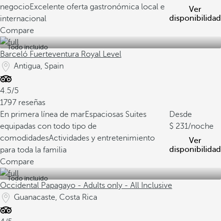
negocio
Excelente oferta gastronómica local e
Ver
disponibilidad
internacional
Compare
Todo incluido
Barceló Fuerteventura Royal Level
Antigua, Spain
4.5/5
1797 reseñas
En primera línea de mar
Espaciosas Suites
Desde
equipadas con todo tipo de
231
/noche
comodidades
Actividades y entretenimiento
Ver
disponibilidad
para toda la familia
Compare
Todo incluido
Occidental Papagayo - Adults only - All Inclusive
Guanacaste, Costa Rica