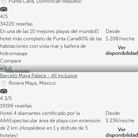
Punta Cana, Dominican Republic
4/5
34220 reseñas
En una de las 10 mejores playas del mundo
El
Desde
hotel más completo de Punta Cana
80% de las
208
/noche
habitaciones con vista mar y bañera de
Ver
disponibilidad
hidromasaje
Compare
Todo incluido
Barceló Maya Palace - All Inclusive
Riviera Maya, Mexico
4.3/5
19196 reseñas
Hotel 4 diamantes certificado por la
Desde
AAA
Espectacular área de playa con extensión
236
/noche
de 2 km
¡Hospédese en 1 y disfrute de 5
Ver
disponibilidad
hoteles!