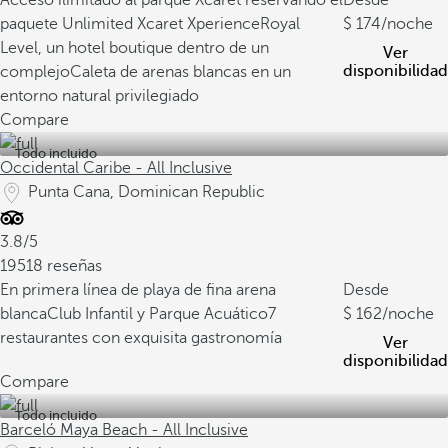
Acceso ilimitado al parque Xcaret reservando el
Desde
paquete Unlimited Xcaret Xperience
Royal
174
/noche
Level, un hotel boutique dentro de un
Ver
disponibilidad
complejo
Caleta de arenas blancas en un
entorno natural privilegiado
Compare
Todo incluido
Occidental Caribe - All Inclusive
Punta Cana, Dominican Republic
3.8/5
19518 reseñas
En primera línea de playa de fina arena
Desde
blanca
Club Infantil y Parque Acuático
7
162
/noche
restaurantes con exquisita gastronomía
Ver
disponibilidad
Compare
Todo incluido
Barceló Maya Beach - All Inclusive