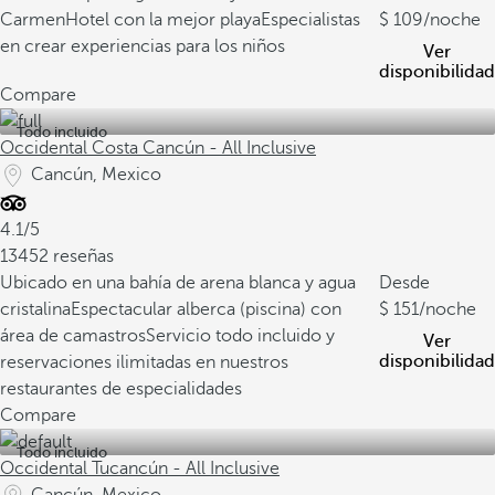
Carmen
Hotel con la mejor playa
Especialistas
109
/noche
en crear experiencias para los niños
Ver
disponibilidad
Compare
Todo incluido
Occidental Costa Cancún - All Inclusive
Cancún, Mexico
4.1/5
13452 reseñas
Ubicado en una bahía de arena blanca y agua
Desde
cristalina
Espectacular alberca (piscina) con
151
/noche
área de camastros
Servicio todo incluido y
Ver
disponibilidad
reservaciones ilimitadas en nuestros
restaurantes de especialidades
Compare
Todo incluido
Occidental Tucancún - All Inclusive