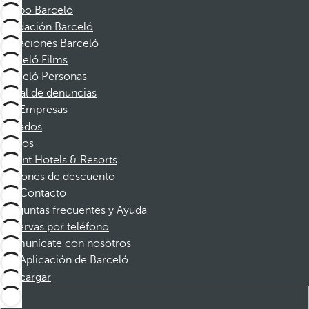
Grupo Barceló
Fundación Barceló
Vacaciones Barceló
Barceló Films
Barceló Personas
Canal de denuncias
Empresas
Afiliados
Socios
Dorint Hotels & Resorts
Cupones de descuento
Contacto
Preguntas frecuentes y Ayuda
Reservas por teléfono
Comunícate con nosotros
Aplicación de Barceló
Descargar