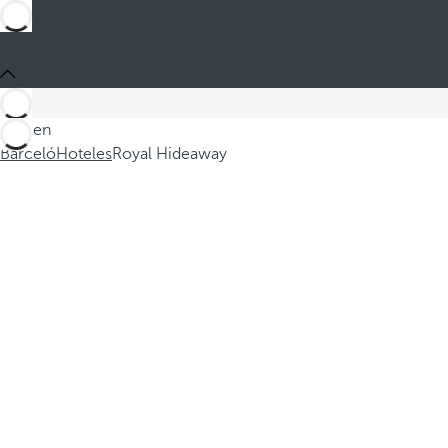
Está en
Barceló
Hoteles
Royal Hideaway