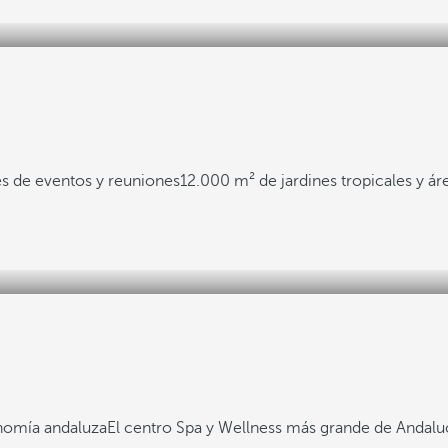
s de eventos y reuniones
12.000 m² de jardines tropicales y ár
nomía andaluza
El centro Spa y Wellness más grande de Andalu