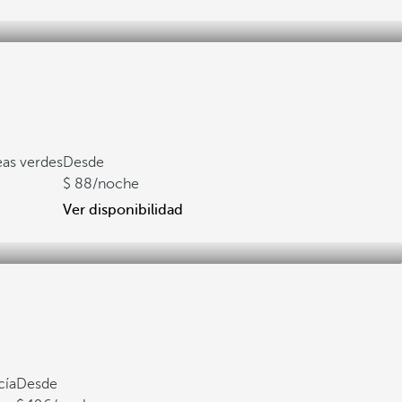
eas verdes
Desde
88
/noche
Ver disponibilidad
cía
Desde