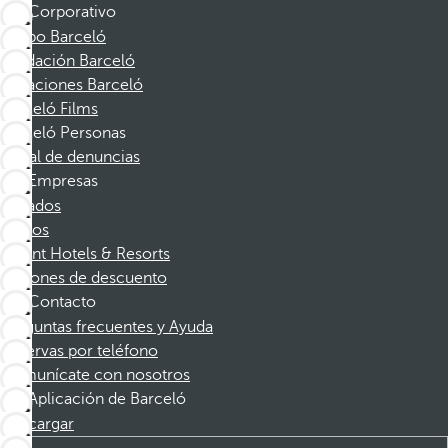
Corporativo
Grupo Barceló
Fundación Barceló
Vacaciones Barceló
Barceló Films
Barceló Personas
Canal de denuncias
Empresas
Afiliados
Socios
Dorint Hotels & Resorts
Cupones de descuento
Contacto
Preguntas frecuentes y Ayuda
Reservas por teléfono
Comunícate con nosotros
Aplicación de Barceló
Descargar