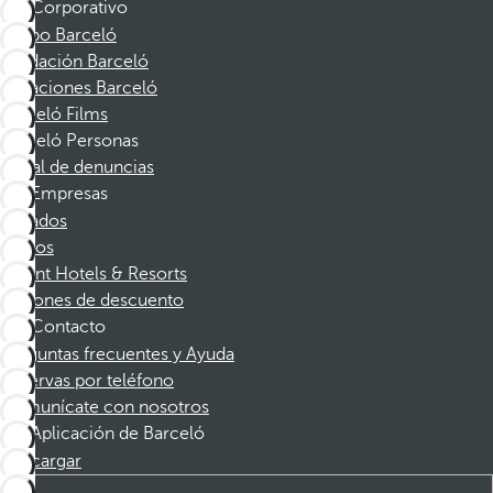
Corporativo
Grupo Barceló
Fundación Barceló
Vacaciones Barceló
Barceló Films
Barceló Personas
Canal de denuncias
Empresas
Afiliados
Socios
Dorint Hotels & Resorts
Cupones de descuento
Contacto
Preguntas frecuentes y Ayuda
Reservas por teléfono
Comunícate con nosotros
Aplicación de Barceló
Descargar