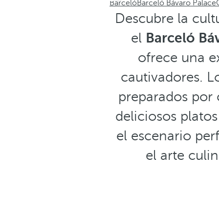
Barceló
Barceló Bávaro Palace
Descubre la cult
el
Barceló Bá
ofrece una e
cautivadores. L
preparados por c
deliciosos platos
el escenario pe
el arte culi