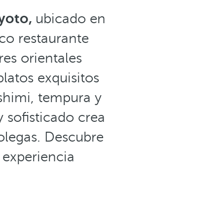
yoto,
ubicado en
ico restaurante
es orientales
latos exquisitos
ashimi, tempura y
y sofisticado crea
olegas. Descubre
a experiencia