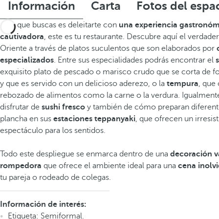
Información
Carta
Fotos del espa
Si lo que buscas es deleitarte con
una experiencia gastronómi
cautivadora
, este es tu restaurante. Descubre aquí el verdade
Oriente a través de platos suculentos que son elaborados por
especializados
. Entre sus especialidades podrás encontrar el
exquisito plato de pescado o marisco crudo que se corta de f
y que es servido con un delicioso aderezo, o la
tempura
, que 
rebozado de alimentos como la carne o la verdura. Igualment
disfrutar de
sushi fresco
y también de cómo preparan diferente
plancha en sus
estaciones teppanyaki
, que ofrecen un irresist
espectáculo para los sentidos.
Todo este despliegue se enmarca dentro de una
decoración v
rompedora
que ofrece el ambiente ideal para una
cena inolv
tu pareja o rodeado de colegas.
Información de interés:
Etiqueta: Semiformal.