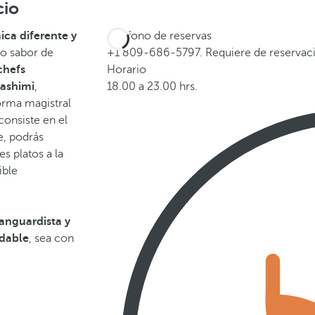
cio
ca diferente y
Teléfono de reservas
ro sabor de
+1 809-686-5797. Requiere de reservaci
chefs
Horario
sashimi
,
18.00 a 23.00 hrs.
orma magistral
consiste en el
e, podrás
s platos a la
ible
anguardista y
idable
, sea con