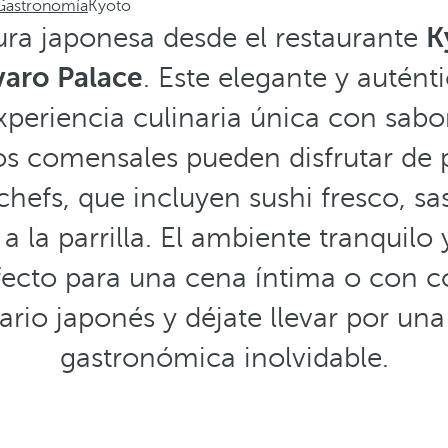
Gastronomía
Kyoto
ura japonesa desde el restaurante
K
varo Palace
. Este elegante y autént
xperiencia culinaria única con sabor
os comensales pueden disfrutar de p
hefs, que incluyen sushi fresco, s
 a la parrilla. El ambiente tranquilo 
rfecto para una cena íntima o con c
nario japonés y déjate llevar por un
gastronómica inolvidable.