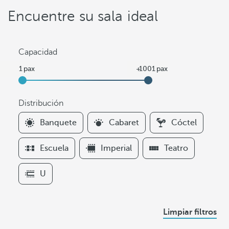
Encuentre su sala ideal
Capacidad
Distribución
F
Banquete
Cabaret
Cóctel
i
l
Escuela
Imperial
Teatro
t
e
U
r
s
D
Limpiar filtros
i
s