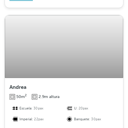
Andrea
2
50m
2.9m altura
Escuela:
30pax
U:
20pax
Imperial:
22pax
Banquete:
30pax