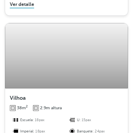
Ver detalle
Vilhoa
2
38m
2.9m altura
Escuela:
18pax
U:
15pax
Imperial:
18pax
Banquete:
24pax