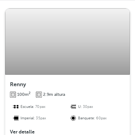
t
r
i
b
u
c
i
ó
n
Renny
2
100m
2.9m altura
Escuela:
70pax
U:
30pax
Imperial:
35pax
Banquete:
60pax
Ver detalle