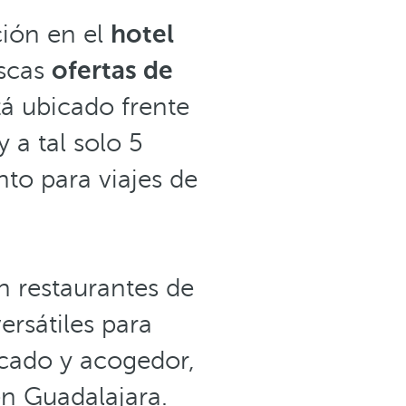
ción en el
hotel
uscas
ofertas de
stá ubicado frente
y a tal solo 5
nto para viajes de
n restaurantes de
versátiles para
icado y acogedor,
en Guadalajara.