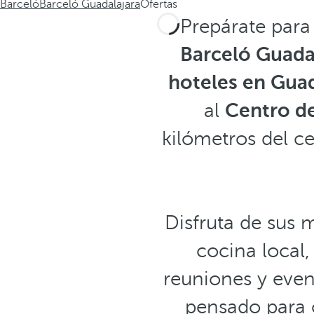
Barceló
Barceló Guadalajara
Ofertas
Prepárate para
Barceló Guada
hoteles en Guad
al
Centro d
kilómetros del ce
Disfruta de sus 
cocina local, 
reuniones y even
pensado para o