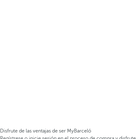
Disfrute de las ventajas de ser MyBarceló
Regístrese o inicie sesión en el proceso de compra y disfrute